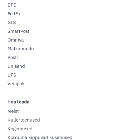
DPD
FedEx
GLS
SmartPosti
Omniva
Matkahuolto
Posti
Unisend
UPS
Venipak
Hea teada
Meist
Kullerteenused
Kogemused
Korduma kippuvad küsimused