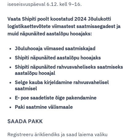
iseseisvuspäeval 6.12. kell 9–16.
Vaata Shipiti poolt koostatud 2024 Jõulukotti
logistikaettevõtete viimastest saatmisaegadest ja
muid näpunäited aastalõpu hooajaks:
Jõuluhooaja viimased saatmiskajad
Shipiti näpunäited aastalõpu hooajaks
Shipiti näpunäited rahvusvaheliseks saatmiseks
aastalõpu hooajal
Selge kauba kirjeldamine rahvusvahelisel
saatmisel
E- poe saadetiste õige pakendamine
Paki saatmine välismaale
SAADA
PAKK
Registreeru ärikliendiks ja saad laiema valiku