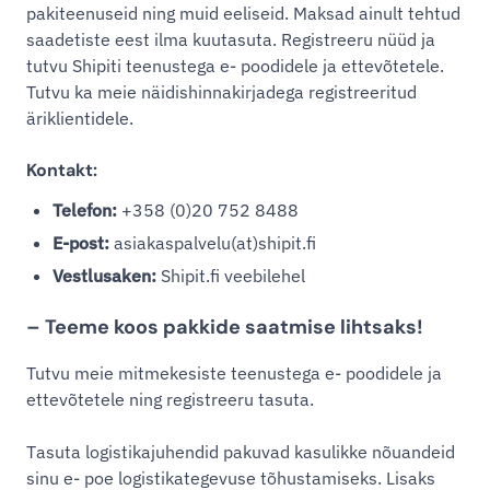
pakiteenuseid ning muid eeliseid. Maksad ainult tehtud
saadetiste eest ilma kuutasuta. Registreeru nüüd ja
tutvu Shipiti teenustega e- poodidele ja ettevõtetele.
Tutvu ka meie näidishinnakirjadega registreeritud
äriklientidele.
Kontakt:
Telefon:
+358 (0)20 752 8488
E-post:
asiakaspalvelu(at)shipit.fi
Vestlusaken:
Shipit.fi veebilehel
– Teeme koos pakkide saatmise lihtsaks!
Tutvu meie mitmekesiste teenustega e- poodidele ja
ettevõtetele ning registreeru tasuta.
Tasuta logistikajuhendid pakuvad kasulikke nõuandeid
sinu e- poe logistikategevuse tõhustamiseks. Lisaks