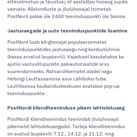
ettevalmistusi ja täiustusi, et aastalõpu hooaeg sujuks
vaevata. Allahindluste ja jõuluhooajal toimetab
PostNord pakke üle 2400 teeninduspunkti üle Soome.
Jaotusaegade ja uute teeninduspunktide lisamine
PostNord lisab kõrghooajal populaarsemates
teeninduspunktides jaotusaegu ning korduvtäitmisi
(kaasa arvatud laupäeviti). Vajadusel kasutatakse ka
ajutisi vastuvõtupunkte pakiautomaatide arvu
suurendamiseks. Rahvarohkematel aladel nagu
Helsingi Lauttasaaressa asuv Lähiboksi-tuba
Lauttiksessa kaubanduskeskuses avatakse pop-up
teeninduspunkte .
PostNordi klienditeeninduse pikem lahtiolekuaeg
PostNordi klienditeenindus teenindab jõuluhooajal
pikematel lahtiolekuaegadel. Tarbija klienditeenindus
on avatud laupäeviti 7.12., 14.12. ja 21.12. ning