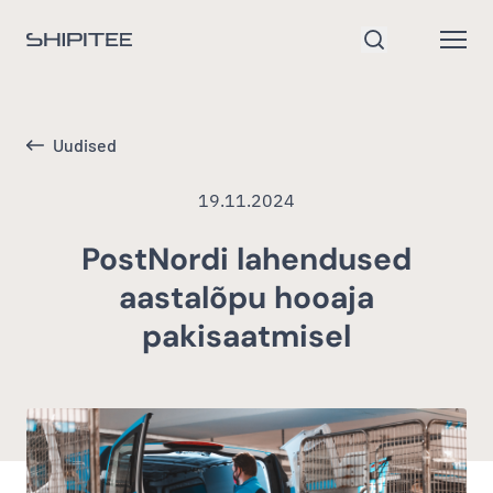
Mine avalehele
Open
Otsi
Uudised
19.11.2024
PostNordi lahendused
aastalõpu hooaja
pakisaatmisel