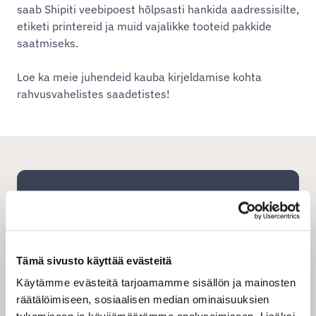
saab Shipiti veebipoest hõlpsasti hankida aadressisilte,
etiketi printereid ja muid vajalikke tooteid pakkide
saatmiseks.
Loe ka meie juhendeid kauba kirjeldamise kohta
rahvusvahelistes saadetistes!
Registreeru tasuta
Kui registreerud Shipitee ärikliendiks, saad kohe
juurdepääsu laiale pakiteenuste valikule ja
Tämä sivusto käyttää evästeitä
naudid soodsamaid transpordihindu. Shipitee
kasutajasõbralik saatmisvahend (TMS,
Käytämme evästeitä tarjoamamme sisällön ja mainosten
transpordi haldussüsteem) pakub sinu
räätälöimiseen, sosiaalisen median ominaisuuksien