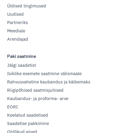
Üldised tingimused
Uudised
Partneriks
Meediale
Arendajad
Paki saatmine
Jälgi saadetist
Isiklike esemete saatmine välismaale
Rahvusvaheline kaubandus ja käibemaks
Riigipõhised saatmisjuhised
Kaubandus- ja proforma- arve
EORI
Keelatud saadetised
Saadetise pakkimine
Ohtlikud ained