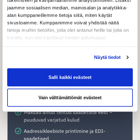
ettevõttele mitmekülgseid transpordivõimalusi
tukemiseen ja kävijämäärämme analysoimiseen. Lisäksi
vastavalt vajadustele. Teenuste hulka kuuluvad
jaamme sosiaalisen median, mainosalan ja analytiikka-
muu hulgas ülemaailmsed kullersaadetised,
alan kumppaneillemme tietoja siitä, miten käytät
siseriiklikud uksest ukseni tarned,
sivustoamme. Kumppanimme voivat yhdistää näitä
pakiautomaadi saadetised, kaubaveod ning
tietoja muihin tietoihin, joita olet antanut heille tai joita on
teatud piirkondades samal päeval tarned,
kerätty, kun olet käyttänyt heidän palvelujaan.
tunniajased kiirkullersaadetised ja
kirjasaatmised.
Näytä tiedot
Registreeru kohe
Salli kaikki evästeet
Kõik tarnemeetodid nii sise- kui
Vain välttämättömät evästeet
rahvusvaheliseks kaubanduseks
Maksad ainult tehtud saadetiste eest –
puuduvad varjatud kulud
Aadressikleebiste printimine ja EDI-
saadetised