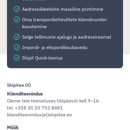
Aadressikleebiste massiline printimine
Oma transpordiettevõtete kliendinumbri
kasutamine
Selge tellimuste ajalugu ja aadressiraamat
Impordi- ja ekspordikaubavedu
Shipit Quick-teenus
Shipitee OÜ
Klienditeenindus
Oleme teie teenistuses tööpäeviti kell 9–16
tel. +358 (0) 20 752 8481
klienditeenindus(at)shipitee.ee
Müük