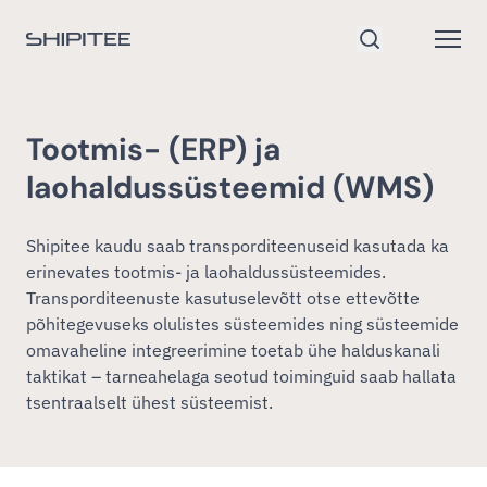
Mine avalehele
Open
Otsi
Tootmis- (ERP) ja
laohaldussüsteemid (WMS)
Shipitee kaudu saab transporditeenuseid kasutada ka
erinevates tootmis- ja laohaldussüsteemides.
Transporditeenuste kasutuselevõtt otse ettevõtte
põhitegevuseks olulistes süsteemides ning süsteemide
omavaheline integreerimine toetab ühe halduskanali
taktikat – tarneahelaga seotud toiminguid saab hallata
tsentraalselt ühest süsteemist.