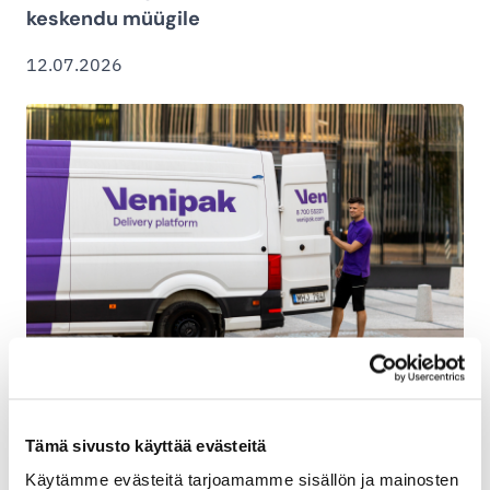
keskendu müügile
12.07.2026
Venipaki saadetiste jälgimine Soomes
paraneb – Matkahuolto uueks
Tämä sivusto käyttää evästeitä
jaotuspartneriks
Käytämme evästeitä tarjoamamme sisällön ja mainosten