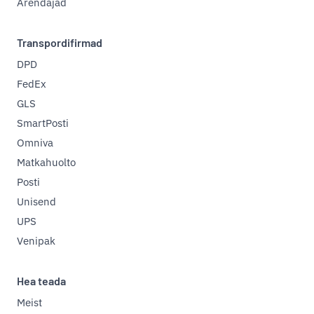
Arendajad
Transpordifirmad
DPD
FedEx
GLS
SmartPosti
Omniva
Matkahuolto
Posti
Unisend
UPS
Venipak
Hea teada
Meist