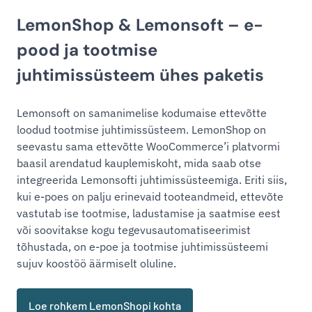
LemonShop & Lemonsoft – e-
pood ja tootmise
juhtimissüsteem ühes paketis
Lemonsoft on samanimelise kodumaise ettevõtte
loodud tootmise juhtimissüsteem. LemonShop on
seevastu sama ettevõtte WooCommerce’i platvormi
baasil arendatud kauplemiskoht, mida saab otse
integreerida Lemonsofti juhtimissüsteemiga. Eriti siis,
kui e-poes on palju erinevaid tooteandmeid, ettevõte
vastutab ise tootmise, ladustamise ja saatmise eest
või soovitakse kogu tegevusautomatiseerimist
tõhustada, on e-poe ja tootmise juhtimissüsteemi
sujuv koostöö äärmiselt oluline.
Loe rohkem LemonShopi kohta