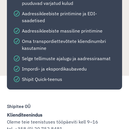
puuduvad varjatud kulud
Aadressikleebiste printimine ja EDI-
saadetised
Aadressikleebiste massiline printimine
Oma transpordiettevõtete kliendinumbri
kasutamine
Selge tellimuste ajalugu ja aadressiraamat
Impordi- ja ekspordikaubavedu
Shipit Quick-teenus
Shipitee OÜ
Klienditeenindus
Oleme teie teenistuses tööpäeviti kell 9–16
tel. +358 (0) 20 752 8481