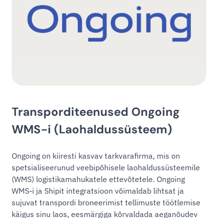
Transporditeenused Ongoing
WMS-i (Laohaldussüsteem)
Ongoing on kiiresti kasvav tarkvarafirma, mis on
spetsialiseerunud veebipõhisele laohaldussüsteemile
(WMS) logistikamahukatele ettevõtetele. Ongoing
WMS-i ja Shipit integratsioon võimaldab lihtsat ja
sujuvat transpordi broneerimist tellimuste töötlemise
käigus sinu laos, eesmärgiga kõrvaldada aeganõudev