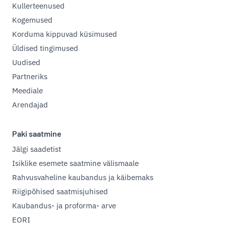
Kullerteenused
Kogemused
Korduma kippuvad küsimused
Üldised tingimused
Uudised
Partneriks
Meediale
Arendajad
Paki saatmine
Jälgi saadetist
Isiklike esemete saatmine välismaale
Rahvusvaheline kaubandus ja käibemaks
Riigipõhised saatmisjuhised
Kaubandus- ja proforma- arve
EORI