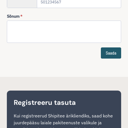
+372
Sõnum
*
Saada
Registreeru tasuta
Kui registreerud Shipitee ärikliendiks, saad kohe
juurdepääsu laiale pakiteenuste valikule ja