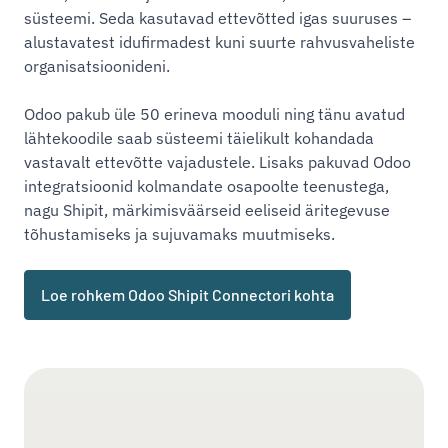
süsteemi. Seda kasutavad ettevõtted igas suuruses –
alustavatest idufirmadest kuni suurte rahvusvaheliste
organisatsioonideni.
Odoo pakub üle 50 erineva mooduli ning tänu avatud
lähtekoodile saab süsteemi täielikult kohandada
vastavalt ettevõtte vajadustele. Lisaks pakuvad Odoo
integratsioonid kolmandate osapoolte teenustega,
nagu Shipit, märkimisväärseid eeliseid äritegevuse
tõhustamiseks ja sujuvamaks muutmiseks.
Loe rohkem Odoo Shipit Connectori kohta