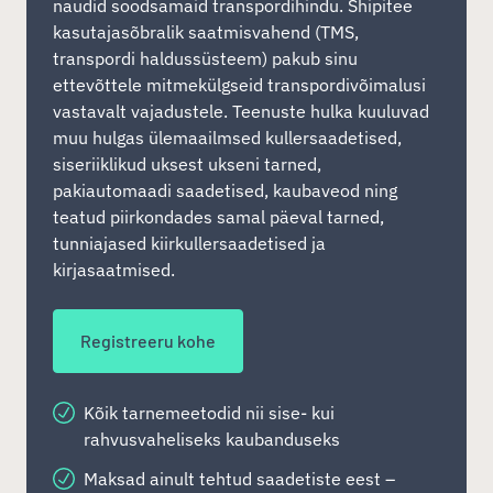
naudid soodsamaid transpordihindu. Shipitee
kasutajasõbralik saatmisvahend (TMS,
transpordi haldussüsteem) pakub sinu
ettevõttele mitmekülgseid transpordivõimalusi
vastavalt vajadustele. Teenuste hulka kuuluvad
muu hulgas ülemaailmsed kullersaadetised,
siseriiklikud uksest ukseni tarned,
pakiautomaadi saadetised, kaubaveod ning
teatud piirkondades samal päeval tarned,
tunniajased kiirkullersaadetised ja
kirjasaatmised.
Registreeru kohe
Kõik tarnemeetodid nii sise- kui
rahvusvaheliseks kaubanduseks
Maksad ainult tehtud saadetiste eest –