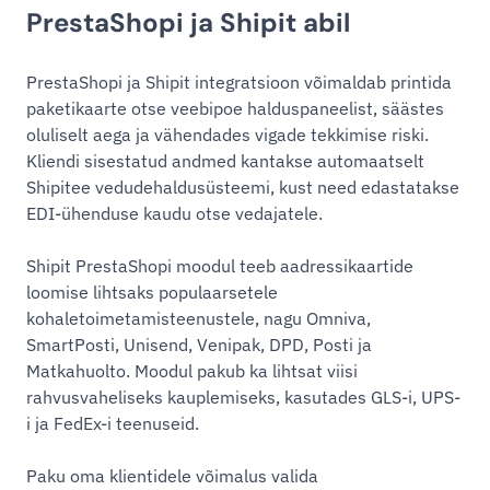
PrestaShopi ja Shipit abil
PrestaShopi ja Shipit integratsioon võimaldab printida
paketikaarte otse veebipoe halduspaneelist, säästes
oluliselt aega ja vähendades vigade tekkimise riski.
Kliendi sisestatud andmed kantakse automaatselt
Shipitee vedudehaldusüsteemi, kust need edastatakse
EDI-ühenduse kaudu otse vedajatele.
Shipit PrestaShopi moodul teeb aadressikaartide
loomise lihtsaks populaarsetele
kohaletoimetamisteenustele, nagu Omniva,
SmartPosti, Unisend, Venipak, DPD, Posti ja
Matkahuolto. Moodul pakub ka lihtsat viisi
rahvusvaheliseks kauplemiseks, kasutades GLS-i, UPS-
i ja FedEx-i teenuseid.
Paku oma klientidele võimalus valida