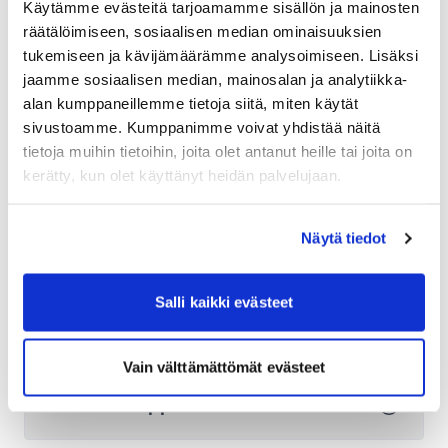
Käytämme evästeitä tarjoamamme sisällön ja mainosten
hinnakirjad?
räätälöimiseen, sosiaalisen median ominaisuuksien
tukemiseen ja kävijämäärämme analysoimiseen. Lisäksi
jaamme sosiaalisen median, mainosalan ja analytiikka-
Kas saan kasutada oma
alan kumppaneillemme tietoja siitä, miten käytät
transpordilepinguid?
sivustoamme. Kumppanimme voivat yhdistää näitä
tietoja muihin tietoihin, joita olet antanut heille tai joita on
kerätty, kun olet käyttänyt heidän palvelujaan.
Paki saatmine välismaale
Näytä tiedot
Salli kaikki evästeet
Saadetise tühistamine
Vain välttämättömät evästeet
Korduma kippuvad küsimused