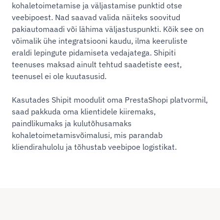
kohaletoimetamise ja väljastamise punktid otse
veebipoest. Nad saavad valida näiteks soovitud
pakiautomaadi või lähima väljastuspunkti. Kõik see on
võimalik ühe integratsiooni kaudu, ilma keeruliste
eraldi lepingute pidamiseta vedajatega. Shipiti
teenuses maksad ainult tehtud saadetiste eest,
teenusel ei ole kuutasusid.
Kasutades Shipit moodulit oma PrestaShopi platvormil,
saad pakkuda oma klientidele kiiremaks,
paindlikumaks ja kulutõhusamaks
kohaletoimetamisvõimalusi, mis parandab
kliendirahulolu ja tõhustab veebipoe logistikat.