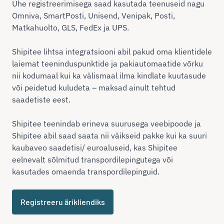
Ühe registreerimisega saad kasutada teenuseid nagu
Omniva, SmartPosti, Unisend, Venipak, Posti,
Matkahuolto, GLS, FedEx ja UPS.
Shipitee lihtsa integratsiooni abil pakud oma klientidele
laiemat teeninduspunktide ja pakiautomaatide võrku
nii kodumaal kui ka välismaal ilma kindlate kuutasude
või peidetud kuludeta – maksad ainult tehtud
saadetiste eest.
Shipitee teenindab erineva suurusega veebipoode ja
Shipitee abil saad saata nii väikseid pakke kui ka suuri
kaubaveo saadetisi/ euroaluseid, kas Shipitee
eelnevalt sõlmitud transpordilepingutega või
kasutades omaenda transpordilepinguid.
Registreeru ärikliendiks