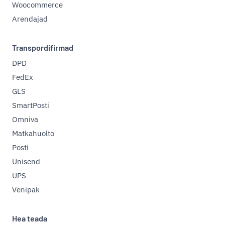
Woocommerce
Arendajad
Transpordifirmad
DPD
FedEx
GLS
SmartPosti
Omniva
Matkahuolto
Posti
Unisend
UPS
Venipak
Hea teada