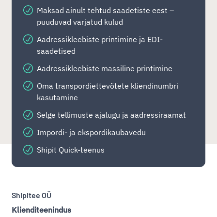
Maksad ainult tehtud saadetiste eest –
puuduvad varjatud kulud
Aadressikleebiste printimine ja EDI-
saadetised
Aadressikleebiste massiline printimine
Oma transpordiettevõtete kliendinumbri
kasutamine
Selge tellimuste ajalugu ja aadressiraamat
Impordi- ja ekspordikaubavedu
Shipit Quick-teenus
Shipitee OÜ
Klienditeenindus