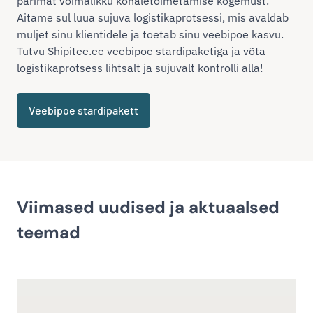
parimat võimalikku kohaletoimetamise kogemust.
Aitame sul luua sujuva logistikaprotsessi, mis avaldab
muljet sinu klientidele ja toetab sinu veebipoe kasvu.
Tutvu Shipitee.ee veebipoe stardipaketiga ja võta
logistikaprotsess lihtsalt ja sujuvalt kontrolli alla!
Veebipoe stardipakett
Viimased uudised ja aktuaalsed
teemad