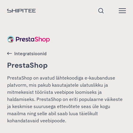
Mine avalehele
Open
Otsi
Integratsioonid
PrestaShop
PrestaShop on avatud lähtekoodiga e-kaubanduse
platvorm, mis pakub kasutajatele ulatuslikku ja
mitmekesist tööriista veebipoe loomiseks ja
haldamiseks. PrestaShop on eriti populaarne väikeste
ja keskmise suurusega ettevõtete seas üle kogu
maailma ning selle abil saab luua täielikult
kohandatavaid veebipoode.