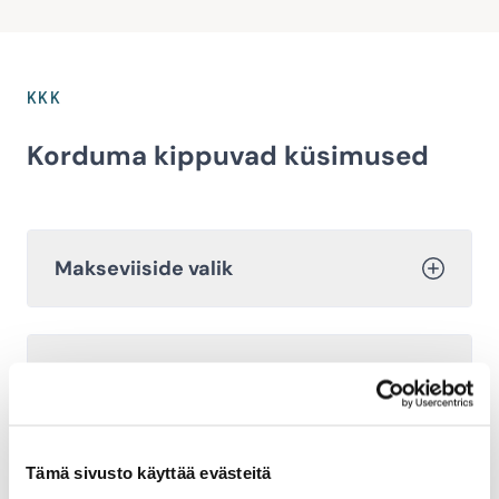
KKK
Korduma kippuvad küsimused
Makseviiside valik
Kohaletoimetamise viiside
hindamine
Tämä sivusto käyttää evästeitä
Kust saan transportfirmade