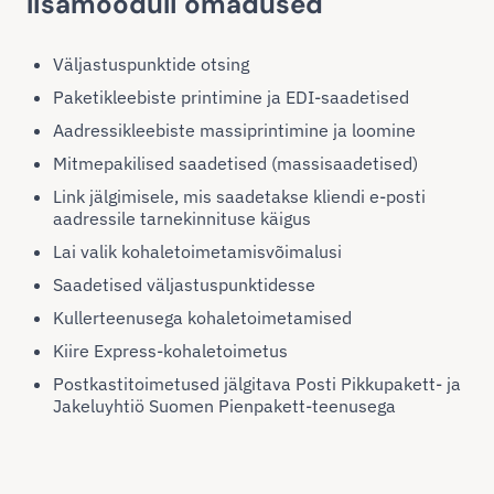
lisamooduli omadused
Väljastuspunktide otsing
Paketikleebiste printimine ja EDI-saadetised
Aadressikleebiste massiprintimine ja loomine
Mitmepakilised saadetised (massisaadetised)
Link jälgimisele, mis saadetakse kliendi e-posti
aadressile tarnekinnituse käigus
Lai valik kohaletoimetamisvõimalusi
Saadetised väljastuspunktidesse
Kullerteenusega kohaletoimetamised
Kiire Express-kohaletoimetus
Postkastitoimetused jälgitava Posti Pikkupakett- ja
Jakeluyhtiö Suomen Pienpakett-teenusega