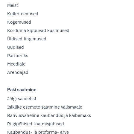
Meist
Kullerteenused
Kogemused
Korduma kippuvad küsimused
Üldised tingimused
Uudised
Partneriks
Meediale
Arendajad
Paki saatmine
Jälgi saadetist
Isiklike esemete saatmine välismaale
Rahvusvaheline kaubandus ja käibemaks
Riigipõhised saatmisjuhised
Kaubandus- ja proforma- arve