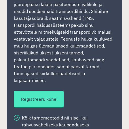
juurdepääsu laiale pakiteenuste valikule ja
naudid soodsamaid transpordihindu. Shipitee
kasutajasõbralik saatmisvahend (TMS,
transpordi haldussüsteem) pakub sinu
ettevõttele mitmekülgseid transpordivõimalusi
vastavalt vajadustele. Teenuste hulka kuuluvad
muu hulgas ülemaailmsed kullersaadetised,
siseriiklikud uksest ukseni tarned,
pakiautomaadi saadetised, kaubaveod ning
teatud piirkondades samal päeval tarned,
tunniajased kiirkullersaadetised ja
kirjasaatmised.
Registreeru kohe
Kõik tarnemeetodid nii sise- kui
rahvusvaheliseks kaubanduseks