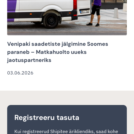
Venipaki saadetiste jälgimine Soomes
paraneb – Matkahuolto uueks
jaotuspartneriks
03.06.2026
Registreeru tasuta
Kui registreerud Shipitee ärikliendiks, saad kohe