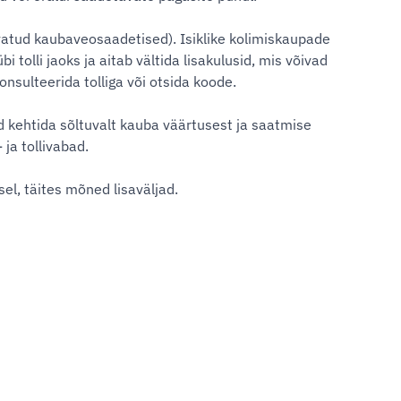
arvatud kaubaveosaadetised). Isiklike kolimiskaupade
olli jaoks ja aitab vältida lisakulusid, mis võivad
onsulteerida tolliga või otsida koode.
 kehtida sõltuvalt kauba väärtusest ja saatmise
ja tollivabad.
sel, täites mõned lisaväljad.