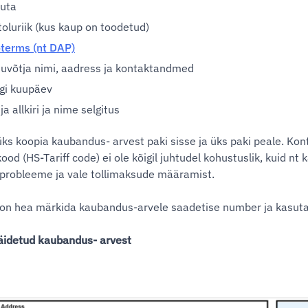
uta
toluriik (kus kaup on toodetud)
terms (nt DAP)
uvõtja nimi, aadress ja kontaktandmed
gi kuupäev
ja allkiri ja nime selgitus
üks koopia kaubandus- arvest paki sisse ja üks paki peale. Kontr
ood (HS-Tariff code) ei ole kõigil juhtudel kohustuslik, kuid nt
probleeme ja vale tollimaksude määramist.
on hea märkida kaubandus-arvele saadetise number ja kasuta
äidetud kaubandus- arvest