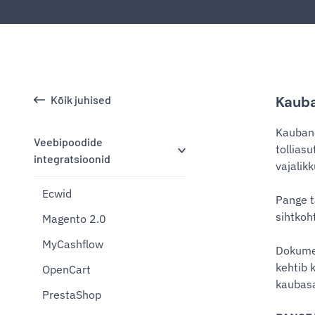
Kõik juhised
Kauba
Kauband
Veebipoodide
tollias
integratsioonid
vajalik
Ecwid
Pange t
sihtkoht
Magento 2.0
MyCashflow
Dokumen
kehtib 
OpenCart
kaubasa
PrestaShop