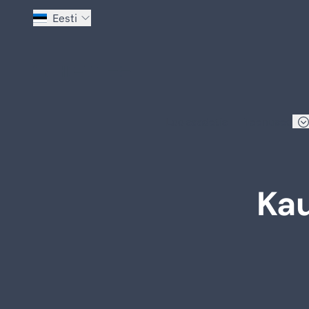
Eesti
Mine avalehele
Loo saadetis
Teenused
Ka