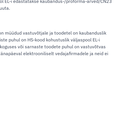
spool EL-i edastatakse kaubandus-/proforma-arved/CN23
uuta.
 on müüdud vastuvõtjale ja toodetel on kaubanduslik
tiste puhul on HS-kood kohustuslik väljaspool EL-i
tud koguses või sarnaste toodete puhul on vastuvõtvas
tänapäeval elektrooniliselt vedajafirmadele ja neid ei