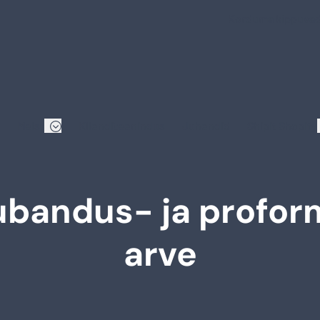
Korduma kippuva
Meist
Klienditeenindus
Juhendid
Shipit Shopify
ubandus- ja profor
arve