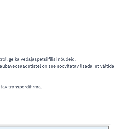
ollige ka vedajaspetsiifilisi nõudeid.
 kaubaveosaadetistel on see soovitatav lisada, et vältida
tav transpordifirma.