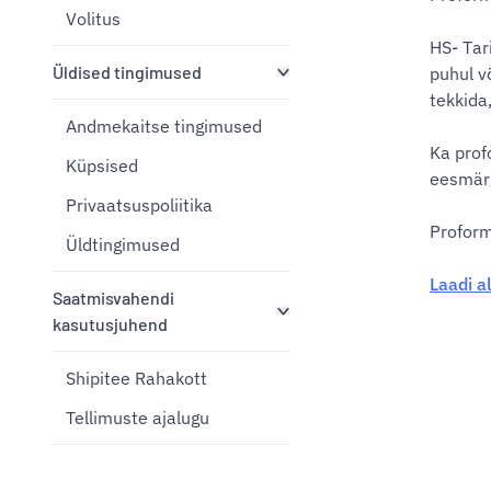
Volitus
HS- Tar
Üldised tingimused
puhul v
tekkida
Andmekaitse tingimused
Ka prof
Küpsised
eesmärg
Privaatsuspoliitika
Proform
Üldtingimused
Laadi a
Saatmisvahendi
kasutusjuhend
Shipitee Rahakott
Tellimuste ajalugu