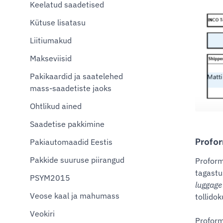
Keelatud saadetised
Kütuse lisatasu
Liitiumakud
Makseviisid
Pakikaardid ja saatelehed
mass-saadetiste jaoks
Ohtlikud ained
Saadetise pakkimine
Profo
Pakiautomaadid Eestis
Pakkide suuruse piirangud
Proform
tagastu
PSYM2015
luggage
Veose kaal ja mahumass
tollido
Veokiri
Proform