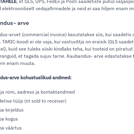
TÄHELE
, et GLS, UPS, FedEx ja Posti saadetiste puhul välja
elektrooniliselt vedajafirmadele ja neid ei saa hiljem enam m
ndus- arve
us-arvet (commercial invoice) kasutatakse siis, kui saadetis
. TARIC-koodi ei ole vaja, kui vastuvõtja on eraisik (GLS saade
el), kuid see tuleks siiski kindlaks teha, kui tooteid on piira
piiranguid, et tagada sujuv tarne. Kaubandus- arve edastatakse 
jem enam muuta.
dus-arve kohustuslikud andmed:
ja nimi, aadress ja kontaktandmed
etise tüüp (nt sold to receiver)
a kirjeldus
ba kogus
ba väärtus