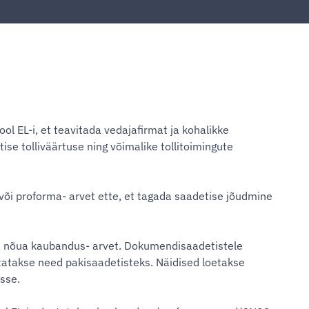
l EL-i, et teavitada vedajafirmat ja kohalikke
e tolliväärtuse ning võimalike tollitoimingute
õi proforma- arvet ette, et tagada saadetise jõudmine
ga nõua kaubandus- arvet. Dokumendisaadetistele
gitatakse need pakisaadetisteks. Näidised loetakse
sse.