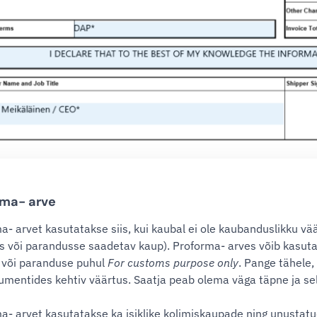
rma- arve
a- arvet kasutatakse siis, kui kaubal ei ole kaubanduslikku vää
s või parandusse saadetav kaup). Proforma- arves võib kasut
või paranduse puhul
For customs purpose only
. Pange tähele, 
kumentides kehtiv väärtus. Saatja peab olema väga täpne ja se
a- arvet kasutatakse ka isiklike kolimiskaupade ning unustatu