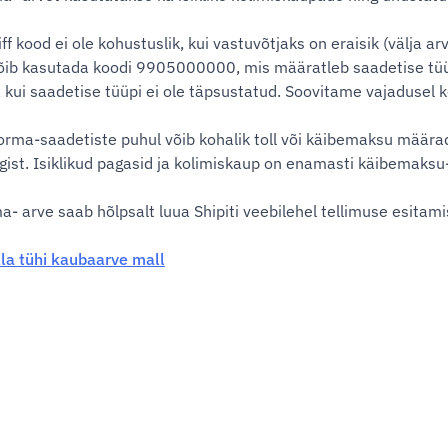
iff kood ei ole kohustuslik, kui vastuvõtjaks on eraisik (välja 
õib kasutada koodi 9905000000, mis määratleb saadetise tüübi t
, kui saadetise tüüpi ei ole täpsustatud. Soovitame vajadusel k
orma-saadetiste puhul võib kohalik toll või käibemaksu määrad
ist. Isiklikud pagasid ja kolimiskaup on enamasti käibemaksu- 
a- arve saab hõlpsalt luua Shipiti veebilehel tellimuse esitami
lla tühi kaubaarve mall