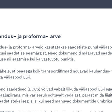
ndus- ja proforma- arve
us- ja proforma- arveid kasutatakse saadetiste puhul väljaspoo
utusi saadetise eesmärgist. Need dokumendid määravad saadetis
kuse nii saatmise kui ka vastuvõtu punktis.
ähele, et peaaegu kõik transpordifirmad nõuavad kaubandus- v
a väljaspool EL-i.
disaadetised (DOCS) võivad vabalt liikuda väljaspool EL-i e
kaalupiirang, mis varieerub sõltuvalt vedajast, pärast mida lii
adetisteks isegi siis, kui need mahuvad dokumentide ümbriku