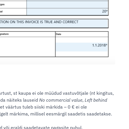
rtust, st kaupa ei ole müüdud vastuvõtjale (nt kingitus,
ada näiteks lauseid
No commercial value
,
Left behind
et väärtus tuleb siiski märkida – 0 € ei ole
lgelt märkima, millisel eesmärgil saadetis saadetakse.
d või eraldi saadetavate pagasite puhul.