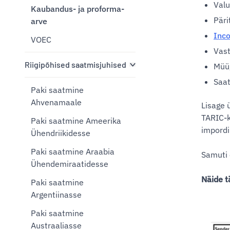
Valu
Kaubandus- ja proforma-
Päri
arve
Inco
VOEC
Vast
Riigipõhised saatmisjuhised
Müü
Saat
Paki saatmine
Ahvenamaale
Lisage 
TARIC-k
Paki saatmine Ameerika
impordi
Ühendriikidesse
Paki saatmine Araabia
Samuti 
Ühendemiraatidesse
Näide t
Paki saatmine
Argentiinasse
Paki saatmine
Austraaliasse