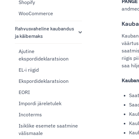
PANGE 
Shopify
andmed 
WooCommerce
Kauba
Rahvusvaheline kaubandus
Kauband
ja käibemaks
väärtus
saatmis
Ajutine
riigis 
ekspordideklaratsioon
saa hil
EL-i riigid
Kauban
Ekspordideklaratsioon
EORI
Saat
Impordi järeletulek
Saad
Kaub
Incoterms
Kau
Isiklike esemete saatmine
Kau
välismaale