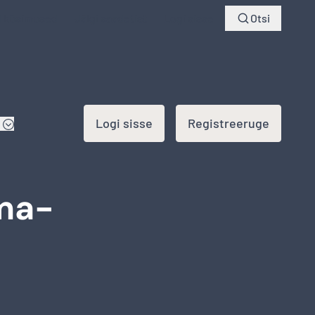
d küsimused
Jälgi saadetist
Logi sisse
Otsi
Logi sisse
Registreeruge
ma-