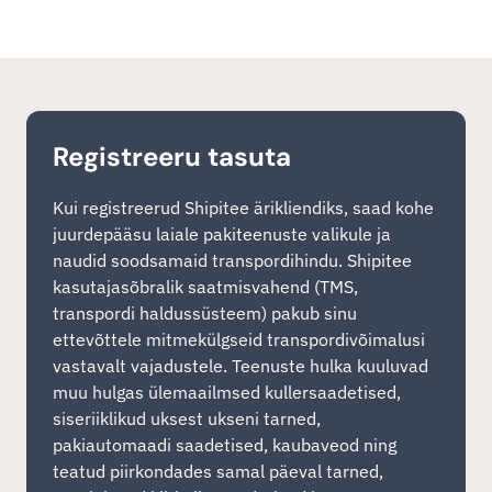
Registreeru tasuta
Kui registreerud Shipitee ärikliendiks, saad kohe
juurdepääsu laiale pakiteenuste valikule ja
naudid soodsamaid transpordihindu. Shipitee
kasutajasõbralik saatmisvahend (TMS,
transpordi haldussüsteem) pakub sinu
ettevõttele mitmekülgseid transpordivõimalusi
vastavalt vajadustele. Teenuste hulka kuuluvad
muu hulgas ülemaailmsed kullersaadetised,
siseriiklikud uksest ukseni tarned,
pakiautomaadi saadetised, kaubaveod ning
teatud piirkondades samal päeval tarned,