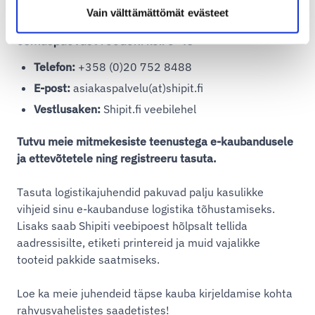
Vain välttämättömät evästeet
Meie klienditeenindus teenindab teid
esmaspäevast reedeni kell 9–16
Telefon:
+358 (0)20 752 8488
E-post:
asiakaspalvelu(at)shipit.fi
Vestlusaken:
Shipit.fi veebilehel
Tutvu meie mitmekesiste teenustega e-kaubandusele
ja ettevõtetele ning registreeru tasuta.
Tasuta logistikajuhendid pakuvad palju kasulikke
vihjeid sinu e-kaubanduse logistika tõhustamiseks.
Lisaks saab Shipiti veebipoest hõlpsalt tellida
aadressisilte, etiketi printereid ja muid vajalikke
tooteid pakkide saatmiseks.
Loe ka meie juhendeid täpse kauba kirjeldamise kohta
rahvusvahelistes saadetistes!