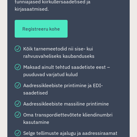
tunniajased kiirkullersaadetised ja
kirjasaatmised.
Registreeru kohe
Kõik tarnemeetodid nii sise- kui
rahvusvaheliseks kaubanduseks
Maksad ainult tehtud saadetiste eest –
puuduvad varjatud kulud
Aadressikleebiste printimine ja EDI-
saadetised
Aadressikleebiste massiline printimine
Oma transpordiettevõtete kliendinumbri
kasutamine
Selge tellimuste ajalugu ja aadressiraamat