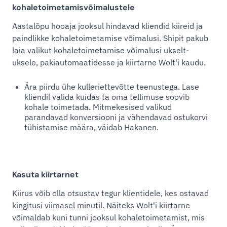
kohaletoimetamisvõimalustele
Aastalõpu hooaja jooksul hindavad kliendid kiireid ja
paindlikke kohaletoimetamise võimalusi. Shipit pakub
laia valikut kohaletoimetamise võimalusi ukselt-
uksele, pakiautomaatidesse ja kiirtarne Wolt'i kaudu.
Ära piirdu ühe kulleriettevõtte teenustega. Lase
kliendil valida kuidas ta oma tellimuse soovib
kohale toimetada. Mitmekesised valikud
parandavad konversiooni ja vähendavad ostukorvi
tühistamise määra, väidab Hakanen.
Kasuta kiirtarnet
Kiirus võib olla otsustav tegur klientidele, kes ostavad
kingitusi viimasel minutil. Näiteks Wolt'i kiirtarne
võimaldab kuni tunni jooksul kohaletoimetamist, mis