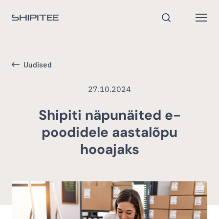
Mine avalehele
Open
Otsi
Uudised
27.10.2024
Shipiti näpunäited e-
poodidele aastalõpu
hooajaks