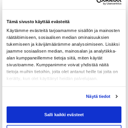
Tänusõnumiga e-kiri ja näiteks allahindluskood
järgmise ostu jaoks annavad positiivse mulje. Samal
ajal võid julgustada kliente oma kogemusi jagama ja
uuesti ostma tulema.
Tämä sivusto käyttää evästeitä
Käytämme evästeitä tarjoamamme sisällön ja mainosten
räätälöimiseen, sosiaalisen median ominaisuuksien
tukemiseen ja kävijämäärämme analysoimiseen. Lisäksi
Lisateave ja abi Shipitilt
jaamme sosiaalisen median, mainosalan ja analytiikka-
alan kumppaneillemme tietoja siitä, miten käytät
Kui soovid rohkem vihjeid näiteks millised
sivustoamme. Kumppanimme voivat yhdistää näitä
kohaletoimetamise võimalusi tasub lisada oma e-
tietoja muihin tietoihin, joita olet antanut heille tai joita on
kaubanduse kassasse või kuidas tooteid õigesti
kerätty, kun olet käyttänyt heidän palvelujaan.
pakendada nii kodumaal kui ka rahvusvahelistelt, on
Shipiti klienditeenindus valmis aitama!
Näytä tiedot
Meile on iga klient oluline ja aitame iga klienti – olgu
tegemist siis suure või väikese e-kaubanduse või
näiteks suure börsiettevõttega, ütleb Hakanen.
Salli kaikki evästeet