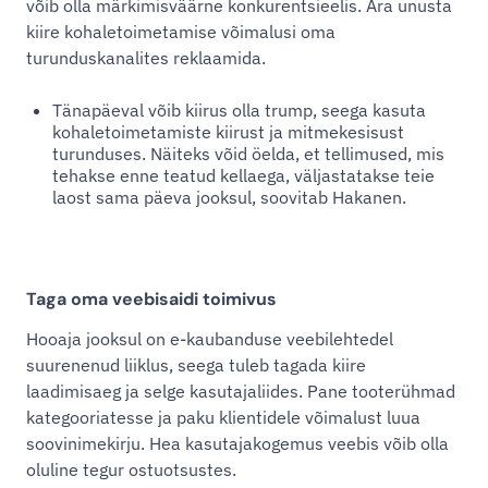
võib olla märkimisväärne konkurentsieelis. Ära unusta
kiire kohaletoimetamise võimalusi oma
turunduskanalites reklaamida.
Tänapäeval võib kiirus olla trump, seega kasuta
kohaletoimetamiste kiirust ja mitmekesisust
turunduses. Näiteks võid öelda, et tellimused, mis
tehakse enne teatud kellaega, väljastatakse teie
laost sama päeva jooksul, soovitab Hakanen.
Taga oma veebisaidi toimivus
Hooaja jooksul on e-kaubanduse veebilehtedel
suurenenud liiklus, seega tuleb tagada kiire
laadimisaeg ja selge kasutajaliides. Pane tooterühmad
kategooriatesse ja paku klientidele võimalust luua
soovinimekirju. Hea kasutajakogemus veebis võib olla
oluline tegur ostuotsustes.