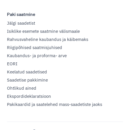
Paki saatmine
Jälgi saadetist
Isiklike esemete saatmine välismaale
Rahvusvaheline kaubandus ja käibemaks
Riigipõhised saatmisjuhised
Kaubandus- ja proforma- arve
EORI
Keelatud saadetised
Saadetise pakkimine
Ohtlikud ained
Ekspordideklaratsioon
Pakikaardid ja saatelehed mass-saadetiste jaoks