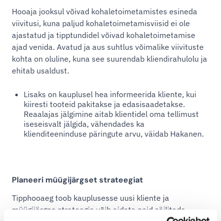
Hooaja jooksul võivad kohaletoimetamistes esineda
viivitusi, kuna paljud kohaletoimetamisviisid ei ole
ajastatud ja tipptundidel võivad kohaletoimetamise
ajad venida. Avatud ja aus suhtlus võimalike viivituste
kohta on oluline, kuna see suurendab kliendirahulolu ja
ehitab usaldust.
Lisaks on kauplusel hea informeerida kliente, kui
kiiresti tooteid pakitakse ja edasisaadetakse.
Reaalajas jälgimine aitab klientidel oma tellimust
iseseisvalt jälgida, vähendades ka
klienditeeninduse päringute arvu, väidab Hakanen.
Planeeri müügijärgset strateegiat
Tipphooaeg toob kauplusesse uusi kliente ja
müügijärgne strateegia võib aidata neid säilitada.