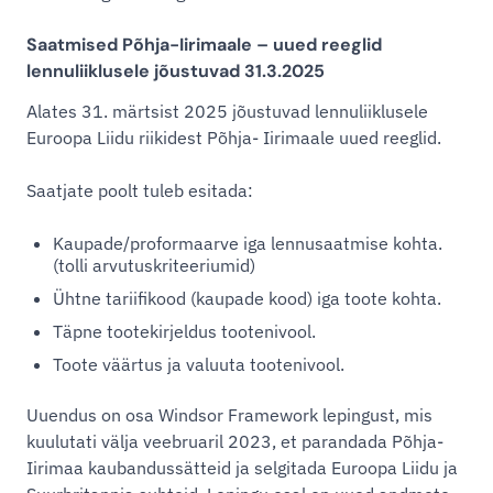
Saatmised Põhja-Iirimaale – uued reeglid
lennuliiklusele jõustuvad 31.3.2025
Alates 31. märtsist 2025 jõustuvad lennuliiklusele
Euroopa Liidu riikidest Põhja- Iirimaale uued reeglid.
Saatjate poolt tuleb esitada:
Kaupade/proformaarve iga lennusaatmise kohta.
(tolli arvutuskriteeriumid)
Ühtne tariifikood (kaupade kood) iga toote kohta.
Täpne tootekirjeldus tootenivool.
Toote väärtus ja valuuta tootenivool.
Uuendus on osa Windsor Framework lepingust, mis
kuulutati välja veebruaril 2023, et parandada Põhja-
Iirimaa kaubandussätteid ja selgitada Euroopa Liidu ja