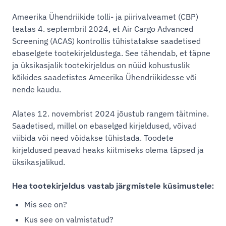
Ameerika Ühendriikide tolli- ja piirivalveamet (CBP)
teatas 4. septembril 2024, et Air Cargo Advanced
Screening (ACAS) kontrollis tühistatakse saadetised
ebaselgete tootekirjeldustega. See tähendab, et täpne
ja üksikasjalik tootekirjeldus on nüüd kohustuslik
kõikides saadetistes Ameerika Ühendriikidesse või
nende kaudu.
Alates 12. novembrist 2024 jõustub rangem täitmine.
Saadetised, millel on ebaselged kirjeldused, võivad
viibida või need võidakse tühistada. Toodete
kirjeldused peavad heaks kiitmiseks olema täpsed ja
üksikasjalikud.
Hea tootekirjeldus vastab järgmistele küsimustele:
Mis see on?
Kus see on valmistatud?