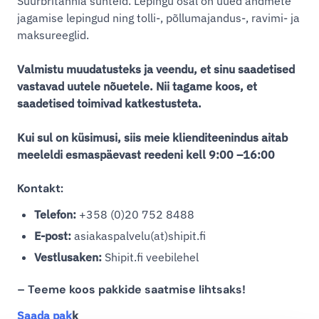
Suurbritannia suhteid. Lepingu osal on uued andmete
jagamise lepingud ning tolli-, põllumajandus-, ravimi- ja
maksureeglid.
Valmistu muudatusteks ja veendu, et sinu saadetised
vastavad uutele nõuetele. Nii tagame koos, et
saadetised toimivad katkestusteta.
Kui sul on küsimusi, siis meie klienditeenindus aitab
meeleldi esmaspäevast reedeni kell 9:00 –16:00
Kontakt:
Telefon:
+358 (0)20 752 8488
E-post:
asiakaspalvelu(at)shipit.fi
Vestlusaken:
Shipit.fi veebilehel
– Teeme koos pakkide saatmise lihtsaks!
Saada pak
k