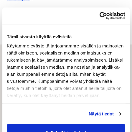
Registreeru
tasuta ärikliendiks, et leida
hinnakalkulaatorist ettevõtetele suunatud hinnad ja
teenused.
Tämä sivusto käyttää evästeitä
Käytämme evästeitä tarjoamamme sisällön ja mainosten
räätälöimiseen, sosiaalisen median ominaisuuksien
tukemiseen ja kävijämäärämme analysoimiseen. Lisäksi
jaamme sosiaalisen median, mainosalan ja analytiikka-
Registreeru tasuta
alan kumppaneillemme tietoja siitä, miten käytät
sivustoamme. Kumppanimme voivat yhdistää näitä
Kui registreerud Shipitee ärikliendiks, saad kohe
tietoja muihin tietoihin, joita olet antanut heille tai joita on
juurdepääsu laiale pakiteenuste valikule ja
kerätty, kun olet käyttänyt heidän palvelujaan.
naudid soodsamaid transpordihindu. Shipitee
kasutajasõbralik saatmisvahend (TMS,
transpordi haldussüsteem) pakub sinu
Näytä tiedot
ettevõttele mitmekülgseid transpordivõimalusi
vastavalt vajadustele. Teenuste hulka kuuluvad