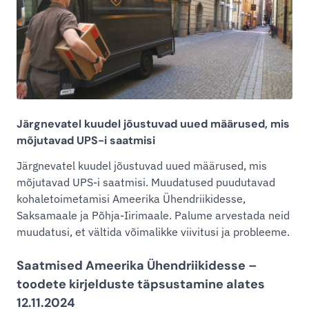
Järgnevatel kuudel jõustuvad uued määrused, mis
mõjutavad UPS-i saatmisi
Järgnevatel kuudel jõustuvad uued määrused, mis
mõjutavad UPS-i saatmisi. Muudatused puudutavad
kohaletoimetamisi Ameerika Ühendriikidesse,
Saksamaale ja Põhja-Iirimaale. Palume arvestada neid
muudatusi, et vältida võimalikke viivitusi ja probleeme.
Saatmised Ameerika Ühendriikidesse –
toodete kirjelduste täpsustamine alates
12.11.2024