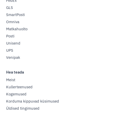
FedEx
GLS
SmartPosti
Omniva
Matkahuolto
Posti
Unisend
UPS
Venipak
Hea teada
Meist
Kullerteenused
Kogemused
Korduma kippuvad küsimused
Üldised tingimused