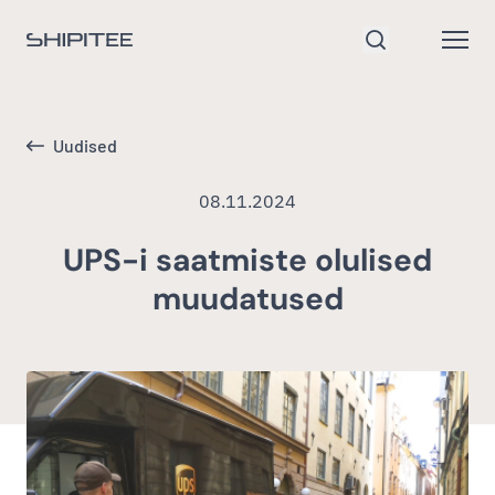
Mine avalehele
Open
Otsi
Uudised
08.11.2024
UPS-i saatmiste olulised
muudatused