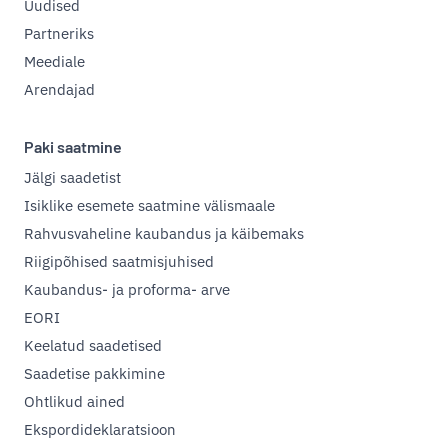
Uudised
Partneriks
Meediale
Arendajad
Paki saatmine
Jälgi saadetist
Isiklike esemete saatmine välismaale
Rahvusvaheline kaubandus ja käibemaks
Riigipõhised saatmisjuhised
Kaubandus- ja proforma- arve
EORI
Keelatud saadetised
Saadetise pakkimine
Ohtlikud ained
Ekspordideklaratsioon