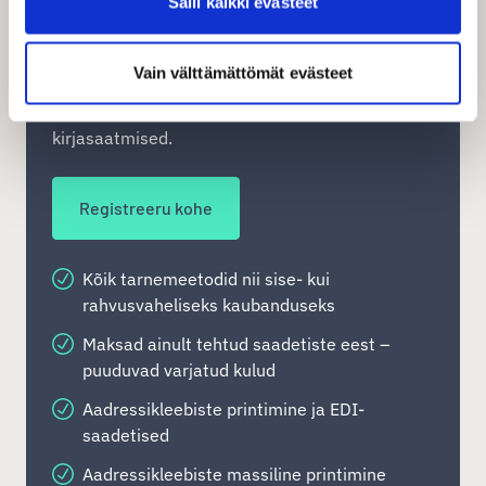
Salli kaikki evästeet
muu hulgas ülemaailmsed kullersaadetised,
siseriiklikud uksest ukseni tarned,
pakiautomaadi saadetised, kaubaveod ning
Vain välttämättömät evästeet
teatud piirkondades samal päeval tarned,
tunniajased kiirkullersaadetised ja
kirjasaatmised.
Registreeru kohe
Kõik tarnemeetodid nii sise- kui
rahvusvaheliseks kaubanduseks
Maksad ainult tehtud saadetiste eest –
puuduvad varjatud kulud
Aadressikleebiste printimine ja EDI-
saadetised
Aadressikleebiste massiline printimine