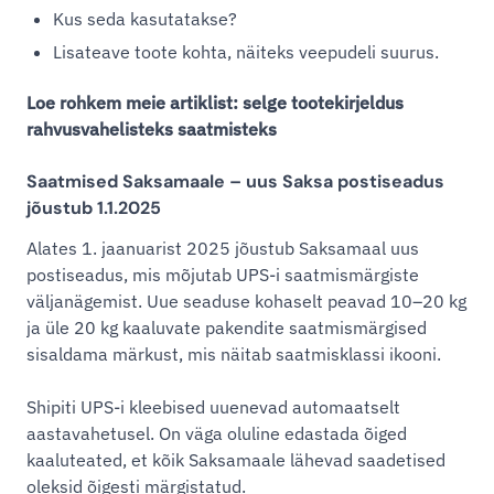
Kus seda kasutatakse?
Lisateave toote kohta, näiteks veepudeli suurus.
Loe rohkem meie artiklist: selge tootekirjeldus
rahvusvahelisteks saatmisteks
Saatmised Saksamaale – uus Saksa postiseadus
jõustub 1.1.2025
Alates 1. jaanuarist 2025 jõustub Saksamaal uus
postiseadus, mis mõjutab UPS-i saatmismärgiste
väljanägemist. Uue seaduse kohaselt peavad 10–20 kg
ja üle 20 kg kaaluvate pakendite saatmismärgised
sisaldama märkust, mis näitab saatmisklassi ikooni.
Shipiti UPS-i kleebised uuenevad automaatselt
aastavahetusel. On väga oluline edastada õiged
kaaluteated, et kõik Saksamaale lähevad saadetised
oleksid õigesti märgistatud.