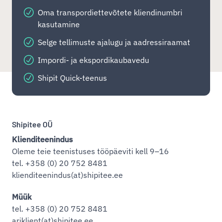
Oma transpordiettevõtete kliendinumbri
kasutamine
Selge tellimuste ajalugu ja aadressiraamat
Impordi- ja ekspordikaubavedu
Shipit Quick-teenus
Shipitee OÜ
Klienditeenindus
Oleme teie teenistuses tööpäeviti kell 9–16
tel. +358 (0) 20 752 8481
klienditeenindus(at)shipitee.ee
Müük
tel. +358 (0) 20 752 8481
ariklient(at)shipitee.ee