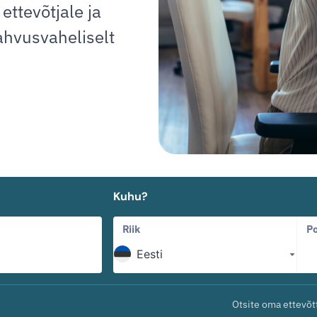
ettevõtjale ja
ahvusvaheliselt
Kuhu?
Riik
Po
Otsite oma ettevõt