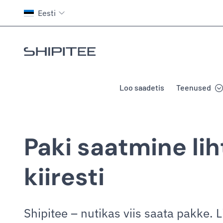
Eesti
Mine avalehele
Loo saadetis
Teenused
Paki saatmine liht
kiiresti
Shipitee – nutikas viis saata pakke. Li