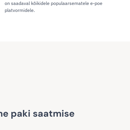
on saadaval kõikidele populaarsematele e-poe
platvormidele.
E
e paki saatmise