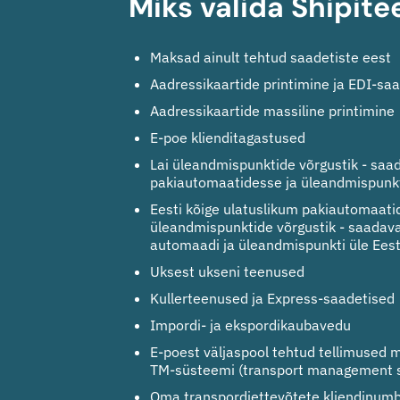
Miks valida Shipite
Maksad ainult tehtud saadetiste eest
Aadressikaartide printimine ja EDI-sa
Aadressikaartide massiline printimine
E-poe klienditagastused
Lai üleandmispunktide võrgustik - saa
pakiautomaatidesse ja üleandmispunk
Eesti kõige ulatuslikum pakiautomaati
üleandmispunktide võrgustik - saadav
automaadi ja üleandmispunkti üle Eest
Uksest ukseni teenused
Kullerteenused ja Express-saadetised
Impordi- ja ekspordikaubavedu
E-poest väljaspool tehtud tellimused m
TM-süsteemi (transport management s
Oma transpordiettevõtete kliendinumb