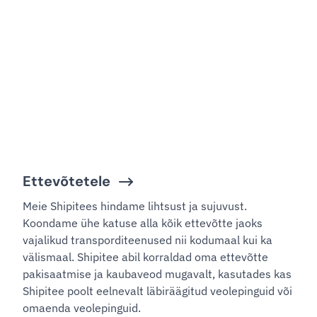
Ettevõtetele
Meie Shipitees hindame lihtsust ja sujuvust.
Koondame ühe katuse alla kõik ettevõtte jaoks
vajalikud transporditeenused nii kodumaal kui ka
välismaal. Shipitee abil korraldad oma ettevõtte
pakisaatmise ja kaubaveod mugavalt, kasutades kas
Shipitee poolt eelnevalt läbiräägitud veolepinguid või
omaenda veolepinguid.