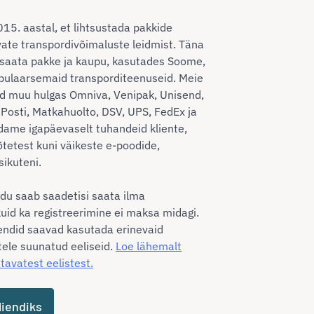
2015. aastal, et lihtsustada pakkide
vate transpordivõimaluste leidmist. Täna
saata pakke ja kaupu, kasutades Soome,
opulaarsemaid transporditeenuseid. Meie
ad muu hulgas Omniva, Venipak, Unisend,
Posti, Matkahuolto, DSV, UPS, FedEx ja
dame igapäevaselt tuhandeid kliente,
õtetest kuni väikeste e-poodide,
sikuteni.
du saab saadetisi saata ilma
kuid ka registreerimine ei maksa midagi.
iendid saavad kasutada erinevaid
ele suunatud eeliseid.
Loe lähemalt
tavatest eelistest.
liendiks