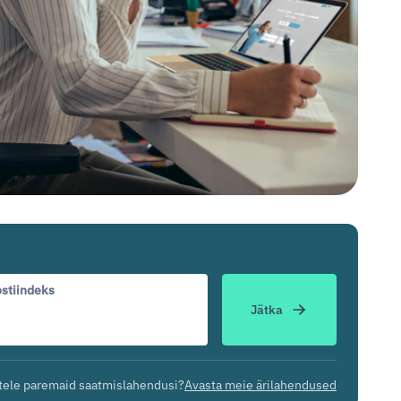
stiindeks
Jätka
tele paremaid saatmislahendusi?
Avasta meie ärilahendused