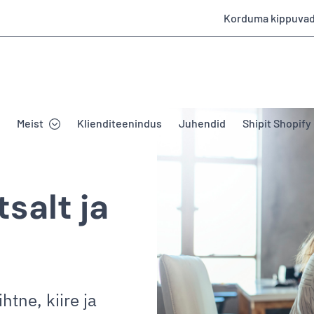
Korduma kippuva
Meist
Klienditeenindus
Juhendid
Shipit Shopify
salt ja
htne, kiire ja