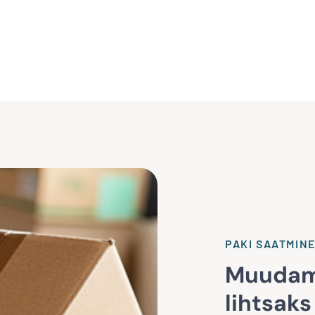
PAKI SAATMIN
Muudam
lihtsaks