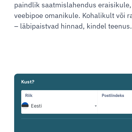
paindlik saatmislahendus eraisikule, 
veebipoe omanikule. Kohalikult või r
– läbipaistvad hinnad, kindel teenus.
Kust?
Riik
Postiindeks