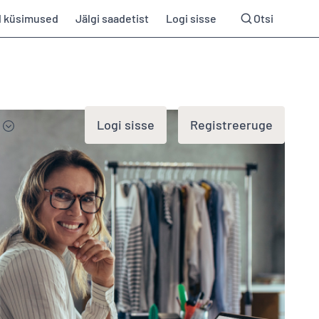
d küsimused
Jälgi saadetist
Logi sisse
Otsi
Logi sisse
Registreeruge