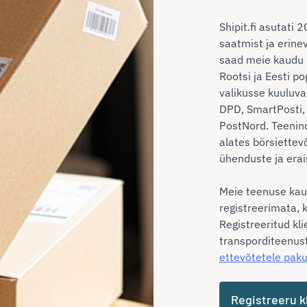
Shipit.fi asutati 
saatmist ja erine
saad meie kaudu 
Rootsi ja Eesti p
valikusse kuuluv
DPD, SmartPosti, 
PostNord. Teenin
alates börsiettev
ühenduste ja erai
Meie teenuse kau
registreerimata, 
Registreeritud kl
transporditeenust
ettevõtetele paku
Registreeru k