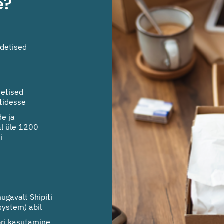
e?
adetised
detised
tidesse
de ja
al üle 1200
i
ugavalt Shipiti
ystem) abil
ri kasutamine