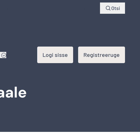
d küsimused
Jälgi saadetist
Logi sisse
Otsi
Logi sisse
Registreeruge
aale