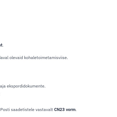
st
.
aval olevaid kohaletoimetamisviise.
 vaja ekspordidokumente.
:
. Posti saadetistele vastavalt
CN23 vorm
.