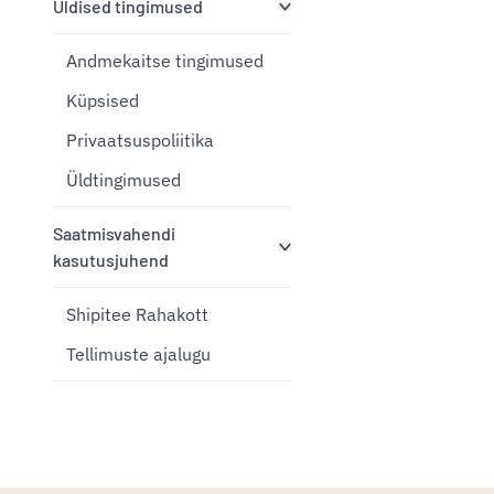
Üldised tingimused
Andmekaitse tingimused
Küpsised
Privaatsuspoliitika
Üldtingimused
Saatmisvahendi
kasutusjuhend
Shipitee Rahakott
Tellimuste ajalugu