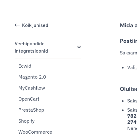
Mida 
Kõik juhised
Postii
Veebipoodide
integratsioonid
Saksam
Ecwid
Vali
Magento 2.0
MyCashflow
Oluli
OpenCart
Sak
PrestaShop
Sak
782
Shopify
274
Nend
WooCommerce