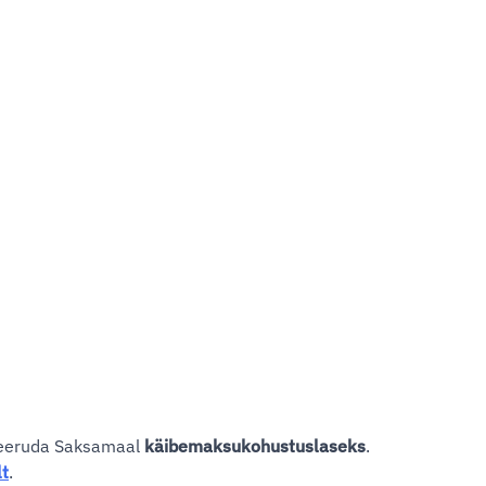
treeruda Saksamaal
käibemaksukohustuslaseks
.
lt
.