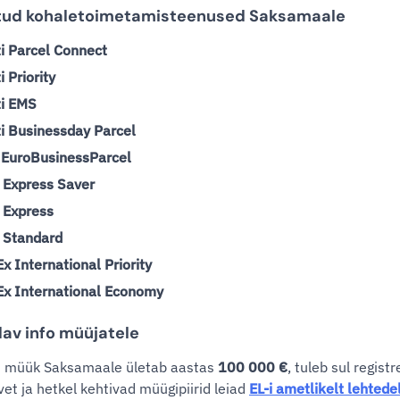
tud kohaletoimetamisteenused Saksamaale
i Parcel Connect
i Priority
ti EMS
i Businessday Parcel
 EuroBusinessParcel
 Express Saver
 Express
 Standard
x International Priority
x International Economy
av info müüjatele
u müük Saksamaale ületab aastas
100 000 €
, tuleb sul regis
vet ja hetkel kehtivad müügipiirid leiad
EL-i ametlikelt lehtede