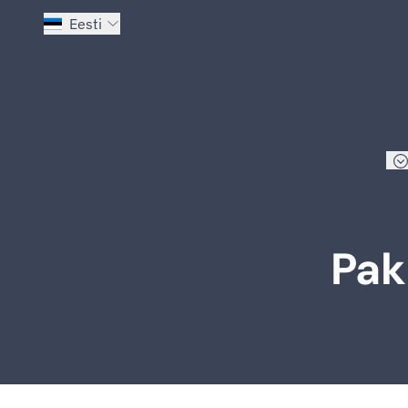
Eesti
Mine avalehele
Loo saadetis
Teenused
Pak