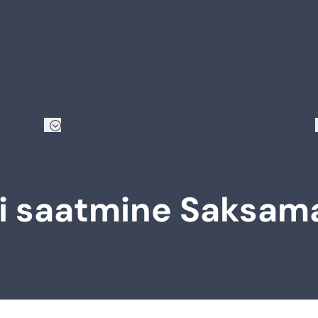
Korduma kippuva
Meist
Klienditeenindus
Juhendid
Shipit Shopify
i saatmine Saksam