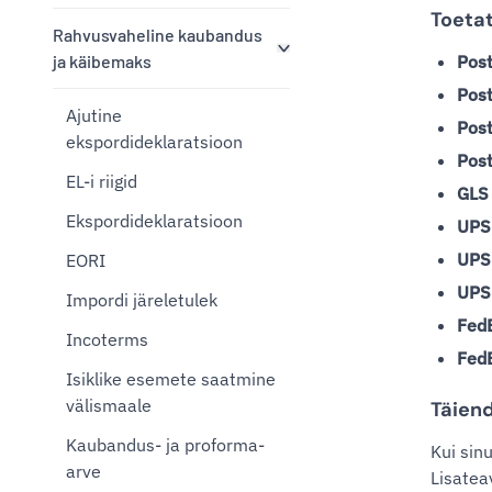
Toeta
Rahvusvaheline kaubandus
ja käibemaks
Post
Post
Ajutine
Pos
ekspordideklaratsioon
Post
EL-i riigid
GLS
Ekspordideklaratsioon
UPS
UPS
EORI
UPS
Impordi järeletulek
FedE
Incoterms
FedE
Isiklike esemete saatmine
välismaale
Täiend
Kaubandus- ja proforma-
Kui sin
arve
Lisatea