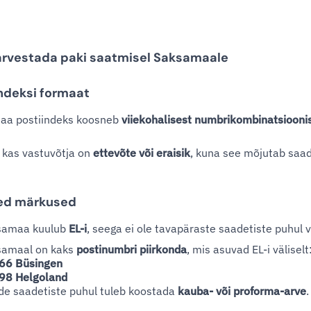
arvestada paki saatmisel Saksamaale
ndeksi formaat
aa postiindeks koosneb
viiekohalisest numbrikombinatsiooni
, kas vastuvõtja on
ettevõte või eraisik
, kuna see mõjutab saad
sed märkused
samaa kuulub
EL-i
, seega ei ole tavapäraste saadetiste puhul
samaal on kaks
postinumbri piirkonda
, mis asuvad EL-i väliselt
66 Büsingen
98 Helgoland
e saadetiste puhul tuleb koostada
kauba- või proforma-arve