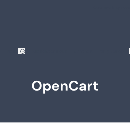
Korduma kippuva
Meist
Klienditeenindus
Juhendid
Shipit Shopify
OpenCart