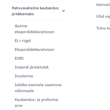
teenust
Rahvusvaheline kaubandus
ja käibemaks
Võid va
Ajutine
Tutvu k
ekspordideklaratsioon
EL-i riigid
Ekspordideklaratsioon
EORI
Impordi järeletulek
Incoterms
Isiklike esemete saatmine
välismaale
Kaubandus- ja proforma-
arve