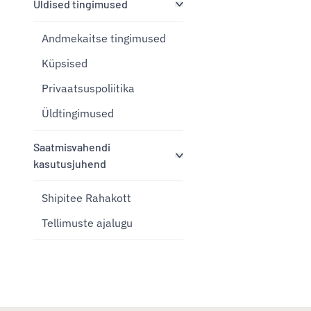
Üldised tingimused
Andmekaitse tingimused
Küpsised
Privaatsuspoliitika
Üldtingimused
Saatmisvahendi
kasutusjuhend
Shipitee Rahakott
Tellimuste ajalugu