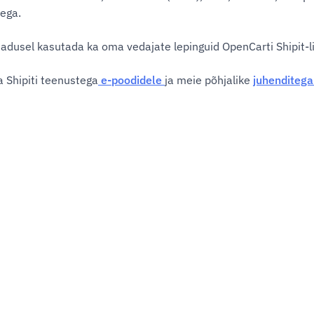
ega.
jadusel kasutada ka oma vedajate lepinguid OpenCarti Shipit-l
a Shipiti teenustega
e-poodidele
ja meie põhjalike
juhenditega