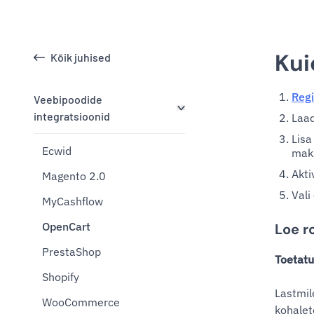
Kui
Kõik juhised
Regi
Veebipoodide
integratsioonid
Laad
Lisa
Ecwid
maks
Akti
Magento 2.0
Vali
MyCashflow
OpenCart
Loe r
PrestaShop
Toetat
Shopify
Lastmil
WooCommerce
kohalet