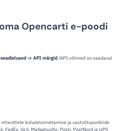
id oma Opencarti e-poodi
 seadistused -> API märgid
(API-võtmed on saadaval
 ettevõtete kohaletoimetamine ja vastvõtupunktide
k, FedEx, GLS, Matkahuolto, Posti, PostNord ja UPS