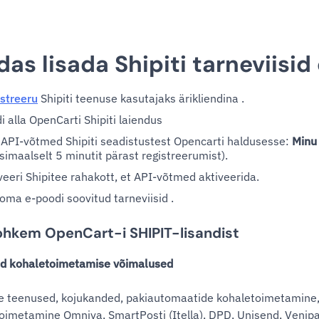
das lisada Shipiti tarneviis
streeru
Shipiti teenuse kasutajaks ärikliendina .
i alla OpenCarti Shipiti laiendus
 API-võtmed Shipiti seadistustest Opencarti haldusesse:
Minu
imaalselt 5 minutit pärast registreerumist).
veeri Shipitee rahakott, et API-võtmed aktiveerida.
 oma e-poodi soovitud tarneviisid .
ohkem OpenCart-i SHIPIT-lisandist
ud kohaletoimetamise võimalused
e teenused, kojukanded, pakiautomaatide kohaletoimetamine,
oimetamine Omniva, SmartPosti (Itella), DPD, Unisend, Venipa