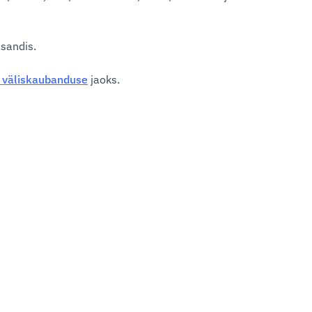
isandis.
 väliskaubanduse
jaoks.