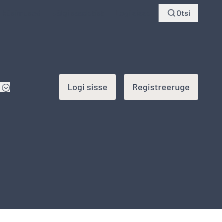
d küsimused
Jälgi saadetist
Logi sisse
Otsi
Logi sisse
Registreeruge