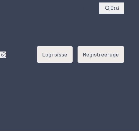
d küsimused
Jälgi saadetist
Logi sisse
Otsi
Logi sisse
Registreeruge