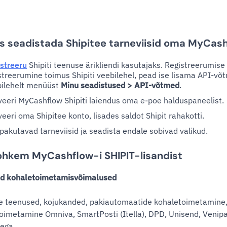
s seadistada Shipitee tarneviisid oma MyCas
streeru
Shipiti teenuse ärikliendi kasutajaks. Registreerumis
streerumine toimus Shipiti veebilehel, pead ise lisama API-v
ilehelt menüüst
Minu seadistused > API-võtmed
.
veeri MyCashflow Shipiti laiendus oma e-poe halduspaneelist.
veeri oma Shipitee konto, lisades saldot Shipit rahakotti.
 pakutavad tarneviisid ja seadista endale sobivad valikud.
ohkem MyCashflow-i SHIPIT-lisandist
ud kohaletoimetamisvõimalused
e teenused, kojukanded, pakiautomaatide kohaletoimetamine,
oimetamine Omniva, SmartPosti (Itella), DPD, Unisend, Venipa
ega.