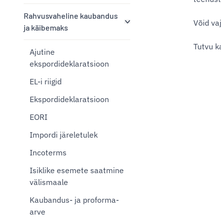
Rahvusvaheline kaubandus
Võid va
ja käibemaks
Tutvu k
Ajutine
ekspordideklaratsioon
EL-i riigid
Ekspordideklaratsioon
EORI
Impordi järeletulek
Incoterms
Isiklike esemete saatmine
välismaale
Kaubandus- ja proforma-
arve