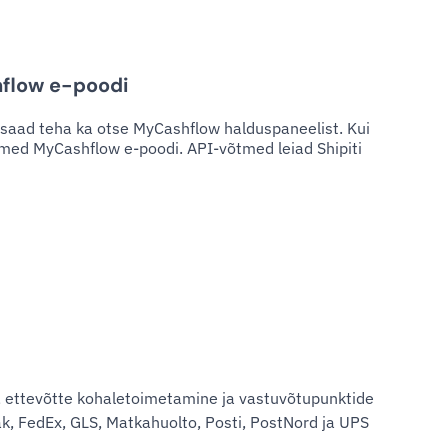
hflow e-poodi
e saad teha ka otse MyCashflow halduspaneelist. Kui
õtmed MyCashflow e-poodi. API-võtmed leiad Shipiti
 ettevõtte kohaletoimetamine ja vastuvõtupunktide
k, FedEx, GLS, Matkahuolto, Posti, PostNord ja UPS