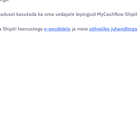
jadusel kasutada ka oma vedajate lepinguid MyCashflow Shipit-
a Shipiti teenustega
e-poodidele
ja meie
põhjalike juhenditeg