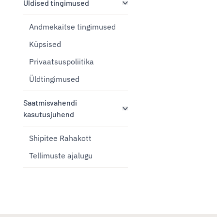
Üldised tingimused
Andmekaitse tingimused
Küpsised
Privaatsuspoliitika
Üldtingimused
Saatmisvahendi
kasutusjuhend
Shipitee Rahakott
Tellimuste ajalugu