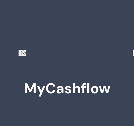
Korduma kippuva
Meist
Klienditeenindus
Juhendid
Shipit Shopify
MyCashflow