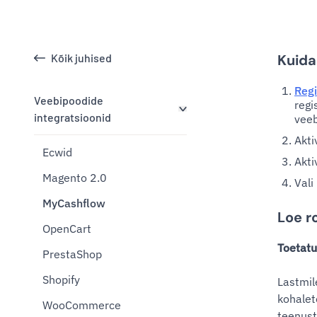
Kõik juhised
Kuida
Regi
Veebipoodide
regi
integratsioonid
veeb
Akti
Ecwid
Akti
Magento 2.0
Vali
MyCashflow
Loe r
OpenCart
Toetat
PrestaShop
Shopify
Lastmil
kohalet
WooCommerce
teenust