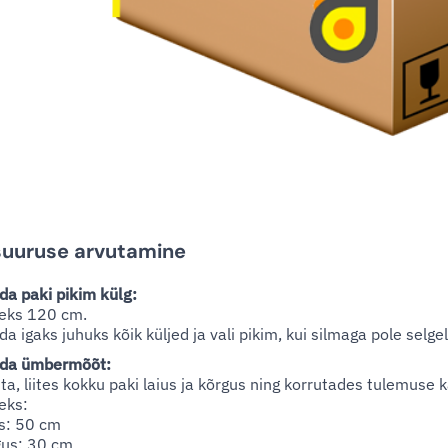
uuruse arvutamine
a paki pikim külg:
eks 120 cm.
a igaks juhuks kõik küljed ja vali pikim, kui silmaga pole selgel
da ümbermõõt:
ta, liites kokku paki laius ja kõrgus ning korrutades tulemuse 
eks:
s: 50 cm
gus: 30 cm