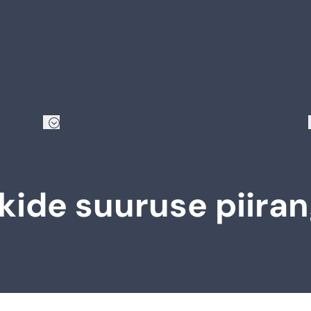
Korduma kippuva
Meist
Klienditeenindus
Juhendid
Shipit Shopify
kide suuruse piira