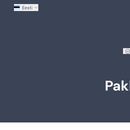
Eesti
Mine avalehele
Loo saadetis
Teenused
Pak