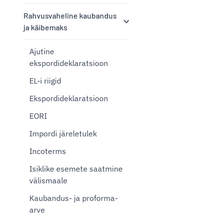
Rahvusvaheline kaubandus
ja käibemaks
Ajutine
ekspordideklaratsioon
EL-i riigid
Ekspordideklaratsioon
EORI
Impordi järeletulek
Incoterms
Isiklike esemete saatmine
välismaale
Kaubandus- ja proforma-
arve