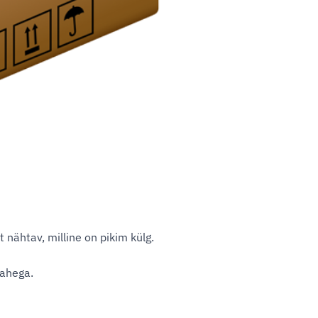
t nähtav, milline on pikim külg.
kahega.