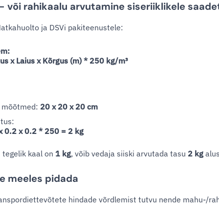
 või rahikaalu arvutamine siseriiklikele saade
Matkahuolto ja DSVi pakiteenustele:
em:
us x Laius x Kõrgus (m) * 250 kg/m³
i mõõtmed:
20 x 20 x 20 cm
tus:
x 0.2 x 0.2 * 250 = 2 kg
i tegelik kaal on
1 kg
, võib vedaja siiski arvutada tasu
2 kg
alus
ne meeles pidada
anspordiettevõtete hindade võrdlemist tutvu nende mahu-/rah