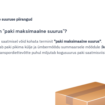
 suuruse piirangud
n "paki maksimaalne suurus"?
 saatmisel võid kohata terminit
"paki maksimaalne suurus"
.
tab paki pikima külje ja ümbermõõdu summaarsele mõõdule (
k
anspordiettevõtte puhul mõjutab kogusuurus paki saatmisviisi 