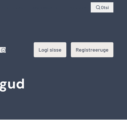
d küsimused
Jälgi saadetist
Logi sisse
Otsi
Logi sisse
Registreeruge
ngud