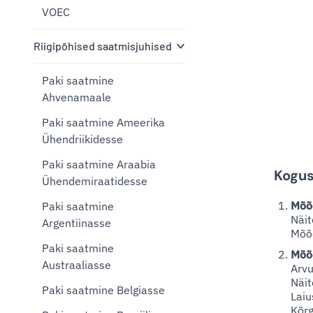
VOEC
Riigipõhised saatmisjuhised
Paki saatmine
Ahvenamaale
Paki saatmine Ameerika
Ühendriikidesse
Paki saatmine Araabia
Kogus
Ühendemiraatidesse
Mõõd
Paki saatmine
Näit
Argentiinasse
Mõõd
Paki saatmine
Mõõ
Austraaliasse
Arvu
Näit
Paki saatmine Belgiasse
Laiu
Kõr