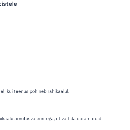
tistele
el, kui teenus põhineb rahikaalul.
ikaalu arvutusvalemitega, et vältida ootamatuid