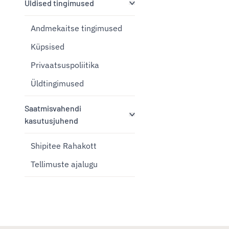
Üldised tingimused
Andmekaitse tingimused
Küpsised
Privaatsuspoliitika
Üldtingimused
Saatmisvahendi
kasutusjuhend
Shipitee Rahakott
Tellimuste ajalugu