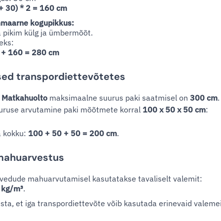
+ 30) * 2 = 160 cm
maarne kogupikkus:
a pikim külg ja ümbermõõt.
eks:
 + 160 = 280 cm
sed transpordiettevõtetes
s
Matkahuolto
maksimaalne suurus paki saatmisel on
300 cm
.
uruse arvutamine paki mõõtmete korral
100 x 50 x 50 cm
:
a kokku:
100 + 50 + 50 = 200 cm
.
mahuarvestus
vedude mahuarvutamisel kasutatakse tavaliselt valemit:
 kg/m³
.
sta, et iga transpordiettevõte võib kasutada erinevaid valeme