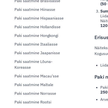
Paki saatmine Brasiiliasse
(50 
Paki saatmine Hiinasse
Sum
Liid
Paki saatmine Hispaaniasse
Näit
120
Paki saatmine Hollandisse
Paki saatmine Hongkongi
Erisu
Paki saatmine Itaaliasse
Näitek
Paki saatmine Jaapanisse
Kogusu
Paki saatmine Lõuna-
Liid
Koreasse
Paki saatmine Macau'sse
Paki 
Paki saatmine Maltale
Paki
250
Paki saatmine Norrasse
Arve
Paki saatmine Rootsi