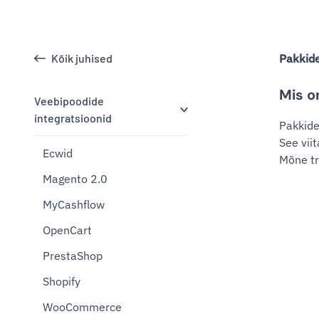
Kõik juhised
Pakkide
Mis o
Veebipoodide
integratsioonid
Pakkide
See vii
Ecwid
Mõne tr
Magento 2.0
MyCashflow
OpenCart
PrestaShop
Shopify
WooCommerce