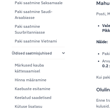
Mahu-
Paki saatmine Saksamaale
Paki saatmine Saudi-
Posti, 
Araabiasse
Val
Paki saatmine
Pikk
Suurbritanniasse
Paki saatmine Vietnami
Näide:
Üldised saatmisjuhised
Pak
Arvu
Märkused kauba
0.2 
kättesaamisel
Kui pak
Hinna määramine
Kaebuste esitamine
Oluli
Keelatud saadetised
Enne tr
kulusid.
Kütuse lisatasu