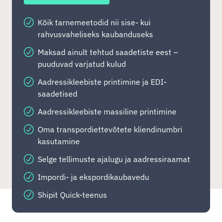
Kõik tarnemeetodid nii sise- kui
rahvusvaheliseks kaubanduseks
Maksad ainult tehtud saadetiste eest –
puuduvad varjatud kulud
Aadressikleebiste printimine ja EDI-
saadetised
Aadressikleebiste massiline printimine
Oma transpordiettevõtete kliendinumbri
kasutamine
Selge tellimuste ajalugu ja aadressiraamat
Impordi- ja ekspordikaubavedu
Shipit Quick-teenus