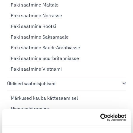
Paki saatmine Maltale
Paki saatmine Norrasse
Paki saatmine Rootsi
Paki saatmine Saksamaale
Paki saatmine Saudi-Araabiasse
Paki saatmine Suurbritanniasse
Paki saatmine Vietnami
Üldised saatmisjuhised
Märkused kauba kättesaamisel
Hinna määramine
Kaebuste esitamine
Keelatud saadetised