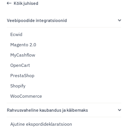
Kõik juhised
Veebipoodide integratsioonid
Ecwid
Magento 2.0
MyCashflow
OpenCart
PrestaShop
Shopify
WooCommerce
Rahvusvaheline kaubandus ja käibemaks
Ajutine ekspordideklaratsioon