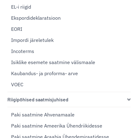
EL-i riigid
Ekspordideklaratsioon
EORI
Impordi järeletulek
Incoterms
Isiklike esemete saatmine välismaale
Kaubandus- ja proforma- arve
VOEC
Riigipõhised saatmisjuhised
Paki saatmine Ahvenamaale
Paki saatmine Ameerika Ühendriikidesse
Paki saatmine Araabia Ühendemiraatidesse