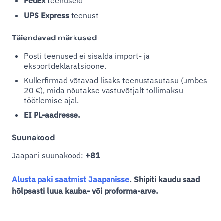
FedEx
teenuseid
UPS Express
teenust
Täiendavad märkused
Posti teenused ei sisalda import- ja
eksportdeklaratsioone.
Kullerfirmad võtavad lisaks teenustasutasu (umbes
20 €), mida nõutakse vastuvõtjalt tollimaksu
töötlemise ajal.
EI PL-aadresse.
Suunakood
Jaapani suunakood:
+81
Alusta paki saatmist Jaapanisse
. Shipiti kaudu saad
hõlpsasti luua kauba- või proforma-arve.