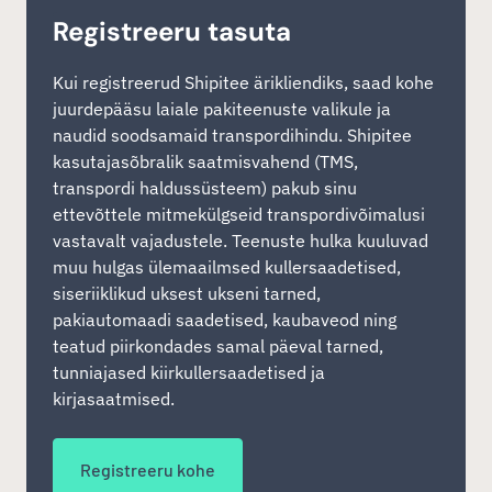
Registreeru tasuta
Kui registreerud Shipitee ärikliendiks, saad kohe
juurdepääsu laiale pakiteenuste valikule ja
naudid soodsamaid transpordihindu. Shipitee
kasutajasõbralik saatmisvahend (TMS,
transpordi haldussüsteem) pakub sinu
ettevõttele mitmekülgseid transpordivõimalusi
vastavalt vajadustele. Teenuste hulka kuuluvad
muu hulgas ülemaailmsed kullersaadetised,
siseriiklikud uksest ukseni tarned,
pakiautomaadi saadetised, kaubaveod ning
teatud piirkondades samal päeval tarned,
tunniajased kiirkullersaadetised ja
kirjasaatmised.
Registreeru kohe