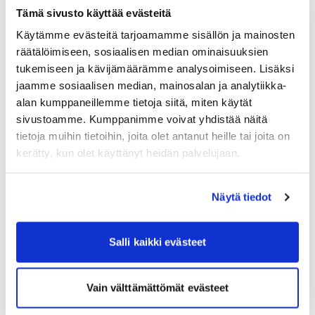
Tämä sivusto käyttää evästeitä
Kütuse lisatasu
Käytämme evästeitä tarjoamamme sisällön ja mainosten
Liitiumakud
räätälöimiseen, sosiaalisen median ominaisuuksien
Makseviisid
tukemiseen ja kävijämäärämme analysoimiseen. Lisäksi
jaamme sosiaalisen median, mainosalan ja analytiikka-
Pakikaardid ja saatelehed mass-saadetiste jaoks
alan kumppaneillemme tietoja siitä, miten käytät
Ohtlikud ained
sivustoamme. Kumppanimme voivat yhdistää näitä
tietoja muihin tietoihin, joita olet antanut heille tai joita on
Saadetise pakkimine
kerätty, kun olet käyttänyt heidän palvelujaan.
Pakiautomaadid Eestis
Pakkide suuruse piirangud
Näytä tiedot
PSYM2015
Salli kaikki evästeet
Veose kaal ja mahumass
Veokiri
Vain välttämättömät evästeet
Volitus