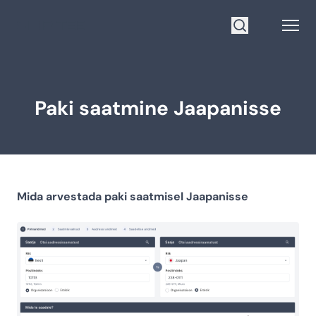
Mine avalehele
Open
Otsi
Paki saatmine Jaapanisse
Mida arvestada paki saatmisel Jaapanisse