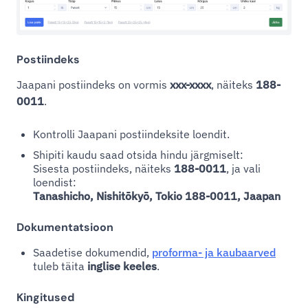
Postiindeks
Jaapani postiindeks on vormis
xxx-xxxx
, näiteks
188-
0011
.
Kontrolli Jaapani postiindeksite loendit.
Shipiti kaudu saad otsida hindu järgmiselt:
Sisesta postiindeks, näiteks
188-0011
, ja vali
loendist:
Tanashicho, Nishitōkyō, Tokio 188-0011, Jaapan
Dokumentatsioon
Saadetise dokumendid,
proforma- ja kaubaarved
tuleb täita
inglise keeles
.
Kingitused