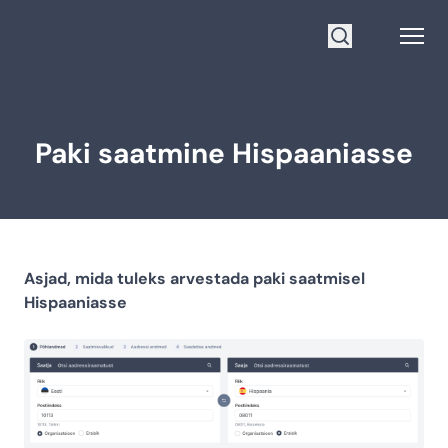
Mine avalehele
Open
Otsi
Paki saatmine Hispaaniasse
Asjad, mida tuleks arvestada paki saatmisel
Hispaaniasse