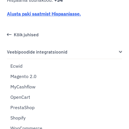
Alusta paki saatmist Hispaaniasse.
Kõik juhised
Veebipoodide integratsioonid
Ecwid
Magento 2.0
MyCashflow
OpenCart
PrestaShop
Shopify
WooCommerce