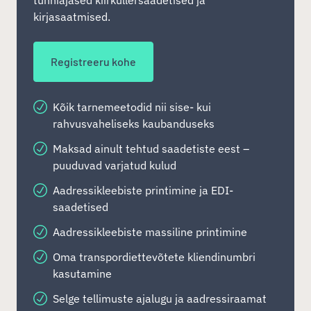
kirjasaatmised.
Registreeru kohe
Kõik tarnemeetodid nii sise- kui
rahvusvaheliseks kaubanduseks
Maksad ainult tehtud saadetiste eest –
puuduvad varjatud kulud
Aadressikleebiste printimine ja EDI-
saadetised
Aadressikleebiste massiline printimine
Oma transpordiettevõtete kliendinumbri
kasutamine
Selge tellimuste ajalugu ja aadressiraamat