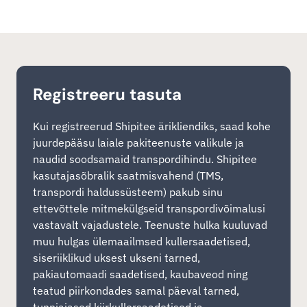
Registreeru tasuta
Kui registreerud Shipitee ärikliendiks, saad kohe
juurdepääsu laiale pakiteenuste valikule ja
naudid soodsamaid transpordihindu. Shipitee
kasutajasõbralik saatmisvahend (TMS,
transpordi haldussüsteem) pakub sinu
ettevõttele mitmekülgseid transpordivõimalusi
vastavalt vajadustele. Teenuste hulka kuuluvad
muu hulgas ülemaailmsed kullersaadetised,
siseriiklikud uksest ukseni tarned,
pakiautomaadi saadetised, kaubaveod ning
teatud piirkondades samal päeval tarned,
tunniajased kiirkullersaadetised ja