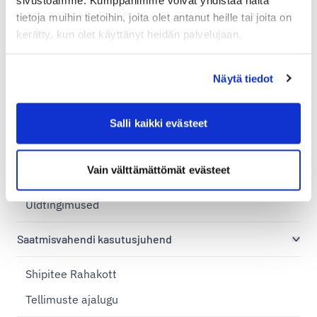
Veose kaal ja mahumass
tietoja muihin tietoihin, joita olet antanut heille tai joita on
Veokiri
kerätty, kun olet käyttänyt heidän palvelujaan.
Volitus
Näytä tiedot
Üldised tingimused
Salli kaikki evästeet
Andmekaitse tingimused
Küpsised
Vain välttämättömät evästeet
Privaatsuspoliitika
Üldtingimused
Saatmisvahendi kasutusjuhend
Shipitee Rahakott
Tellimuste ajalugu