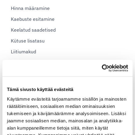
Hinna määramine
Kaebuste esitamine
Keelatud saadetised
Kütuse lisatasu
Liitiumakud
Makseviisid
Pakikaardid ja saatelehed mass-saadetiste jaoks
Ohtlikud ained
Tämä sivusto käyttää evästeitä
Saadetise pakkimine
Käytämme evästeitä tarjoamamme sisällön ja mainosten
Pakiautomaadid Eestis
räätälöimiseen, sosiaalisen median ominaisuuksien
tukemiseen ja kävijämäärämme analysoimiseen. Lisäksi
Pakkide suuruse piirangud
jaamme sosiaalisen median, mainosalan ja analytiikka-
PSYM2015
alan kumppaneillemme tietoja siitä, miten käytät
sivustoamme. Kumppanimme voivat yhdistää näitä