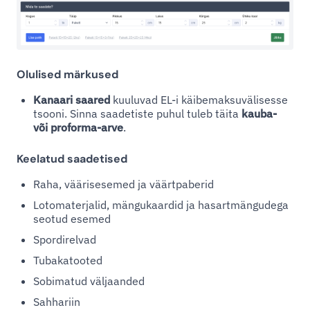
Olulised märkused
Kanaari saared
kuuluvad EL-i käibemaksuvälisesse
tsooni. Sinna saadetiste puhul tuleb täita
kauba-
või proforma-arve
.
Keelatud saadetised
Raha, väärisesemed ja väärtpaberid
Lotomaterjalid, mängukaardid ja hasartmängudega
seotud esemed
Spordirelvad
Tubakatooted
Sobimatud väljaanded
Sahhariin