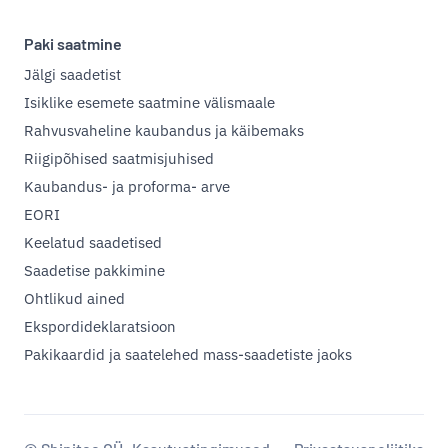
Paki saatmine
Jälgi saadetist
Isiklike esemete saatmine välismaale
Rahvusvaheline kaubandus ja käibemaks
Riigipõhised saatmisjuhised
Kaubandus- ja proforma- arve
EORI
Keelatud saadetised
Saadetise pakkimine
Ohtlikud ained
Ekspordideklaratsioon
Pakikaardid ja saatelehed mass-saadetiste jaoks