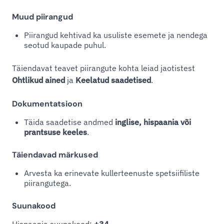
Muud piirangud
Piirangud kehtivad ka usuliste esemete ja nendega
seotud kaupade puhul.
Täiendavat teavet piirangute kohta leiad jaotistest
Ohtlikud ained
ja
Keelatud saadetised
.
Dokumentatsioon
Täida saadetise andmed
inglise, hispaania või
prantsuse keeles
.
Täiendavad märkused
Arvesta ka erinevate kullerteenuste spetsiifiliste
piirangutega.
Suunakood
Hispaania suunakood:
+34