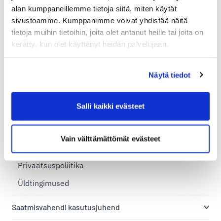
alan kumppaneillemme tietoja siitä, miten käytät
Pakkide suuruse piirangud
sivustoamme. Kumppanimme voivat yhdistää näitä
PSYM2015
tietoja muihin tietoihin, joita olet antanut heille tai joita on
kerätty, kun olet käyttänyt heidän palvelujaan.
Veose kaal ja mahumass
Veokiri
Näytä tiedot
Volitus
Üldised tingimused
Salli kaikki evästeet
Andmekaitse tingimused
Vain välttämättömät evästeet
Küpsised
Privaatsuspoliitika
Üldtingimused
Saatmisvahendi kasutusjuhend