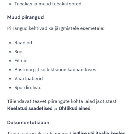
Tubakas ja muud tubakatooted
Muud piirangud
Piirangud kehtivad ka järgmistele esemetele:
Raadiod
Sool
Filmid
Postmargid kollektsioonikaubanduses
Väärtpaberid
Spordirelvad
Täiendavat teavet piirangute kohta leiad jaotistest
Keelatud saadetised
ja
Ohtlikud ained
.
Dokumentatsioon
Täida aadressikaardi andmed
inglise või itaalia keeles
.