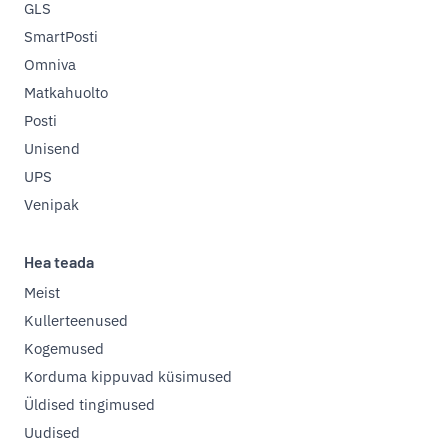
GLS
SmartPosti
Omniva
Matkahuolto
Posti
Unisend
UPS
Venipak
Hea teada
Meist
Kullerteenused
Kogemused
Korduma kippuvad küsimused
Üldised tingimused
Uudised