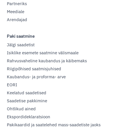
Partneriks
Meediale
Arendajad
Paki saatmine
Jälgi saadetist
Isiklike esemete saatmine välismaale
Rahvusvaheline kaubandus ja käibemaks
Riigipõhised saatmisjuhised
Kaubandus- ja proforma- arve
EORI
Keelatud saadetised
Saadetise pakkimine
Ohtlikud ained
Ekspordideklaratsioon
Pakikaardid ja saatelehed mass-saadetiste jaoks