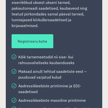
siseriiklikud uksest ukseni tarned,
pakiautomaadi saadetised, kaubaveod ning
teatud piirkondades samal päeval tarned,
tunniajased kiirkullersaadetised ja
kirjasaatmised.
Registreeru kohe
Kõik tarnemeetodid nii sise- kui
rahvusvaheliseks kaubanduseks
Maksad ainult tehtud saadetiste eest –
puuduvad varjatud kulud
Aadressikleebiste printimine ja EDI-
saadetised
Aadressikleebiste massiline printimine