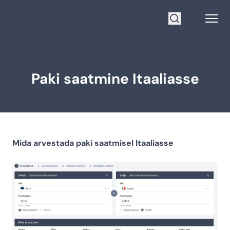
Mine avalehele
Open
Otsi
Paki saatmine Itaaliasse
Mida arvestada paki saatmisel Itaaliasse