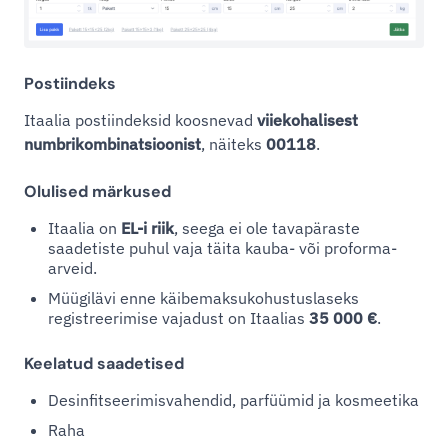
Postiindeks
Itaalia postiindeksid koosnevad
viiekohalisest
numbrikombinatsioonist
, näiteks
00118
.
Olulised märkused
Itaalia on
EL-i riik
, seega ei ole tavapäraste
saadetiste puhul vaja täita kauba- või proforma-
arveid.
Müügilävi enne käibemaksukohustuslaseks
registreerimise vajadust on Itaalias
35 000 €
.
Keelatud saadetised
Desinfitseerimisvahendid, parfüümid ja kosmeetika
Raha