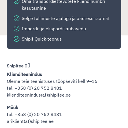
Oma transpordiettevõtete kliendinumbri
kasutamine
Selge tellimuste ajalugu ja aadressiraamat
Impordi- ja ekspordikaubavedu
Shipit Quick-teenus
Shipitee OÜ
Klienditeenindus
Oleme teie teenistuses tööpäeviti kell 9–16
tel. +358 (0) 20 752 8481
klienditeenindus(at)shipitee.ee
Müük
tel. +358 (0) 20 752 8481
ariklient(at)shipitee.ee