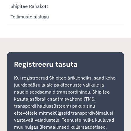
Shipitee Rahakott
Tellimuste ajalugu
Registreeru tasuta
Kui registreerud Shipitee ärikliendiks, saad kohe
juurdepääsu laiale pakiteenuste valikule ja
naudid soodsamaid transpordihindu. Shipitee
kasutajasõbralik saatmisvahend (TMS,
transpordi haldussüsteem) pakub sinu
ettevõttele mitmekülgseid transpordivõimalusi
vastavalt vajadustele. Teenuste hulka kuuluvad
muu hulgas ülemaailmsed kullersaadetised,