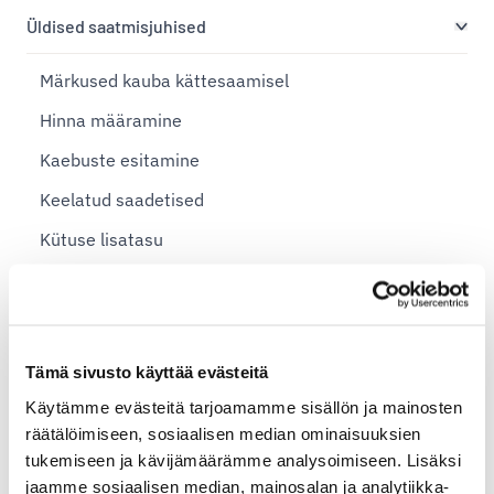
Üldised saatmisjuhised
Märkused kauba kättesaamisel
Hinna määramine
Kaebuste esitamine
Keelatud saadetised
Kütuse lisatasu
Liitiumakud
Makseviisid
Pakikaardid ja saatelehed mass-saadetiste jaoks
Tämä sivusto käyttää evästeitä
Ohtlikud ained
Käytämme evästeitä tarjoamamme sisällön ja mainosten
räätälöimiseen, sosiaalisen median ominaisuuksien
Saadetise pakkimine
tukemiseen ja kävijämäärämme analysoimiseen. Lisäksi
Pakiautomaadid Eestis
jaamme sosiaalisen median, mainosalan ja analytiikka-