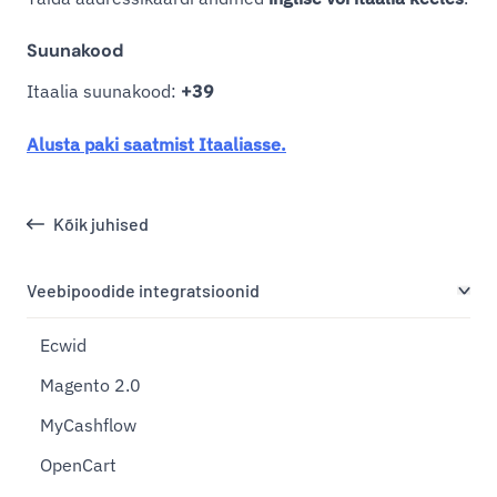
Suunakood
Itaalia suunakood:
+39
Alusta paki saatmist Itaaliasse.
Kõik juhised
Veebipoodide integratsioonid
Ecwid
Magento 2.0
MyCashflow
OpenCart