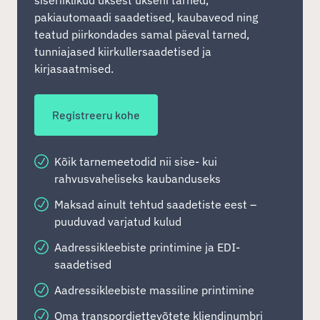
siseriiklikud uksest ukseni tarned,
pakiautomaadi saadetised, kaubaveod ning
teatud piirkondades samal päeval tarned,
tunniajased kiirkullersaadetised ja
kirjasaatmised.
Registreeru kohe
Kõik tarnemeetodid nii sise- kui
rahvusvaheliseks kaubanduseks
Maksad ainult tehtud saadetiste eest –
puuduvad varjatud kulud
Aadressikleebiste printimine ja EDI-
saadetised
Aadressikleebiste massiline printimine
Oma transpordiettevõtete kliendinumbri