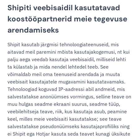
Shipiti veebisaidil kasutatavad
koostööpartnerid meie tegevuse
arendamiseks
Shipit kasutab järgmisi tehnoloogiateenuseid, mis
aitavad meil paremini mõista kasutajakogemusi, nt kui
palju aega veedab kasutaja veebisaidil, milliseid lehti
ta külastab ja mida nendel lehtedel teeb. See
võimaldab meil oma teenuseid arendada ja muuta
veebisait kasutajatele mugavamini kasutatavamaks.
Tehnoloogiad koguvad IP-aadressi abil andmeid, mis
salvestatakse anonüümses vormingus, selline teave on
muu hulgas seadme ekraani suurus, seadme tüüp,
veebilehitseja teave, riik, kus kasutaja asub, peamine
keel, milles meie veebisaiti kasutatakse; see teave
salvestatakse pseudonüümseks kasutajaprofiiliks ning
ei Shipit ega Hotjar kasuta seda teavet kunagi üksikute