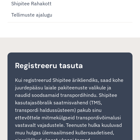
Shipitee Rahakott
Tellimuste ajalugu
Registreeru tasuta
Kui registreerud Shipitee ärikliendiks, saad kohe
juurdepääsu laiale pakiteenuste valikule ja
naudid soodsamaid transpordihindu. Shipitee
kasutajasõbralik saatmisvahend (TMS,
transpordi haldussüsteem) pakub sinu
ettevõttele mitmekülgseid transpordivõimalusi
vastavalt vajadustele. Teenuste hulka kuuluvad
muu hulgas ülemaailmsed kullersaadetised,