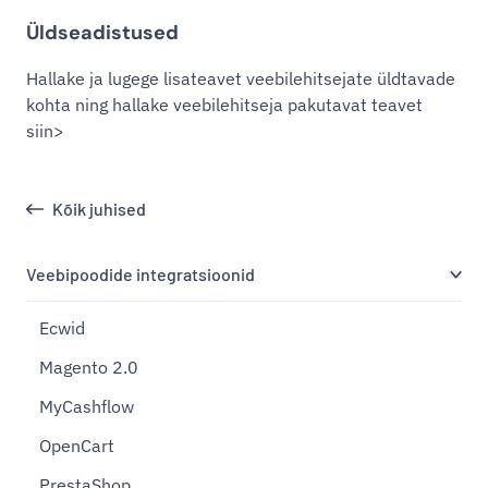
Üldseadistused
Hallake ja lugege lisateavet veebilehitsejate üldtavade
kohta ning hallake veebilehitseja pakutavat teavet
siin>
Kõik juhised
Veebipoodide integratsioonid
Ecwid
Magento 2.0
MyCashflow
OpenCart
PrestaShop