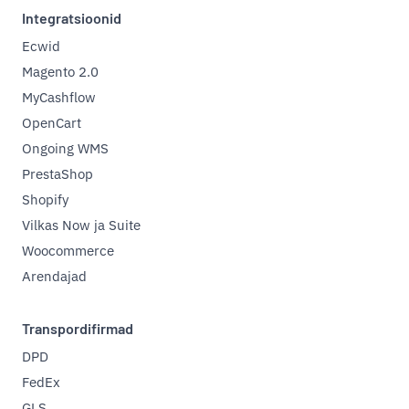
Integratsioonid
Ecwid
Magento 2.0
MyCashflow
OpenCart
Ongoing WMS
PrestaShop
Shopify
Vilkas Now ja Suite
Woocommerce
Arendajad
Transpordifirmad
DPD
FedEx
GLS