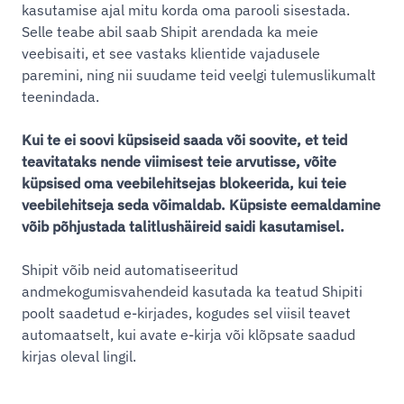
kasutamise ajal mitu korda oma parooli sisestada.
Selle teabe abil saab Shipit arendada ka meie
veebisaiti, et see vastaks klientide vajadusele
paremini, ning nii suudame teid veelgi tulemuslikumalt
teenindada.
Kui te ei soovi küpsiseid saada või soovite, et teid
teavitataks nende viimisest teie arvutisse, võite
küpsised oma veebilehitsejas blokeerida, kui teie
veebilehitseja seda võimaldab. Küpsiste eemaldamine
võib põhjustada talitlushäireid saidi kasutamisel.
Shipit võib neid automatiseeritud
andmekogumisvahendeid kasutada ka teatud Shipiti
poolt saadetud e-kirjades, kogudes sel viisil teavet
automaatselt, kui avate e-kirja või klõpsate saadud
kirjas oleval lingil.