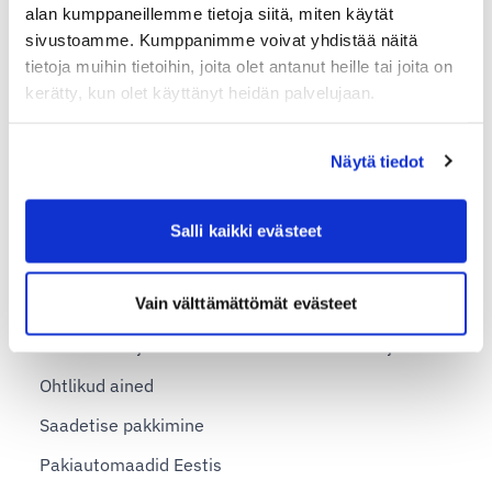
alan kumppaneillemme tietoja siitä, miten käytät
Üldised saatmisjuhised
sivustoamme. Kumppanimme voivat yhdistää näitä
tietoja muihin tietoihin, joita olet antanut heille tai joita on
Märkused kauba kättesaamisel
kerätty, kun olet käyttänyt heidän palvelujaan.
Hinna määramine
Kaebuste esitamine
Näytä tiedot
Keelatud saadetised
Kütuse lisatasu
Salli kaikki evästeet
Liitiumakud
Vain välttämättömät evästeet
Makseviisid
Pakikaardid ja saatelehed mass-saadetiste jaoks
Ohtlikud ained
Saadetise pakkimine
Pakiautomaadid Eestis