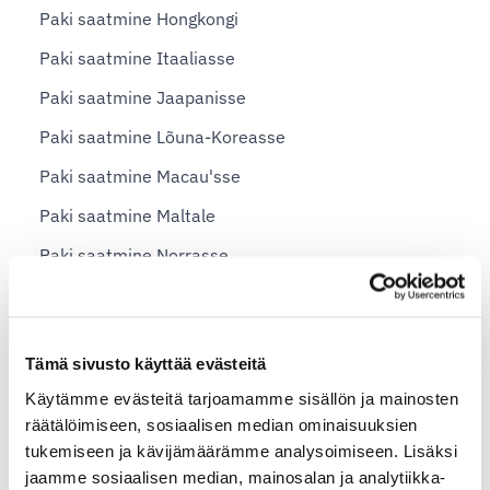
Paki saatmine Hongkongi
Paki saatmine Itaaliasse
Paki saatmine Jaapanisse
Paki saatmine Lõuna-Koreasse
Paki saatmine Macau'sse
Paki saatmine Maltale
Paki saatmine Norrasse
Paki saatmine Rootsi
Paki saatmine Saksamaale
Tämä sivusto käyttää evästeitä
Paki saatmine Saudi-Araabiasse
Käytämme evästeitä tarjoamamme sisällön ja mainosten
Paki saatmine Suurbritanniasse
räätälöimiseen, sosiaalisen median ominaisuuksien
tukemiseen ja kävijämäärämme analysoimiseen. Lisäksi
Paki saatmine Vietnami
jaamme sosiaalisen median, mainosalan ja analytiikka-