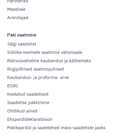
Partneriks
Meediale
Arendajad
Paki saatmine
Jälgi saadetist
Isiklike esemete saatmine välismaale
Rahvusvaheline kaubandus ja käibemaks
Riigipõhised saatmisjuhised
Kaubandus- ja proforma- arve
EORI
Keelatud saadetised
Saadetise pakkimine
Ohtlikud ained
Ekspordideklaratsioon
Pakikaardid ja saatelehed mass-saadetiste jaoks