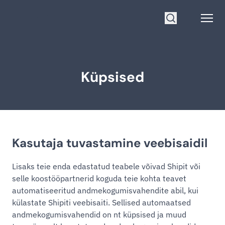
Mine avalehele
Open
Otsi
Küpsised
Kasutaja tuvastamine veebisaidil
Lisaks teie enda edastatud teabele võivad Shipit või
selle koostööpartnerid koguda teie kohta teavet
automatiseeritud andmekogumisvahendite abil, kui
külastate Shipiti veebisaiti. Sellised automaatsed
andmekogumisvahendid on nt küpsised ja muud