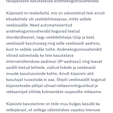
tavapäraselt kasutatavad andmekogumisvahendid.
Küpsised on teabefailid, mis on salvestatud teie arvuti
kõvakettale või veebilehitsejasse, mitte sellele
veebisaidile. Need automatiseeritud
andmekogumisvahendid koguvad teatud
standardteavet, nagu veebilehitseja tüüp ja keel,
veebisaidi kasutusaeg ning selle veebisaidi aadress,
kust te sellele saidile tulite. Andmekogumisvahendid
võivad salvestada ka teie kasutatava
internetiühenduse aadressi (IP-aadressi) ning teavet
saidilt loetud lehtede, valitud linkide ja veebisaidi
muude kasutusviiside kohta. Ainult küpsiste abil
kasutajat tuvastada ei saa. Shipiti veebisaidilt kogutud
küpsiseteabe põhjal võivad reklaamivõrgustikud ja
reklaamijad sihtida kolmandate osapoolte reklaame.
Küpsiste kasutamine on teile muu hulgas kasulik ka
sellepärast, et sellega välistatakse vajadus teenuse